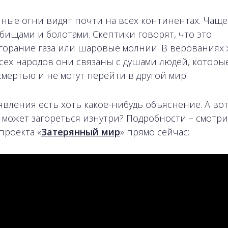
ные огни видят почти на всех континентах. Чаще
дбищами и болотами. Скептики говорят, что это
горание газа или шаровые молнии. В верованиях 
сех народов они связаны с душами людей, которы
смертью и не могут перейти в другой мир.
 явления есть хоть какое-нибудь объяснение. А во
 может загореться изнутри? Подробности – смотри
проекта «
Затерянный мир
» прямо сейчас: