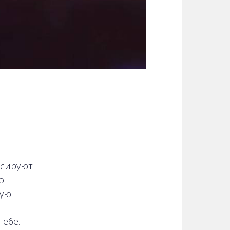
ксируют
о
ную
небе.