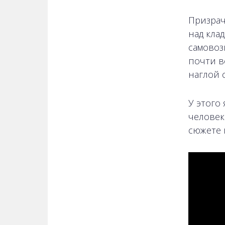
Призрач
над кла
самовоз
почти в
наглой 
У этого
человек
сюжете 