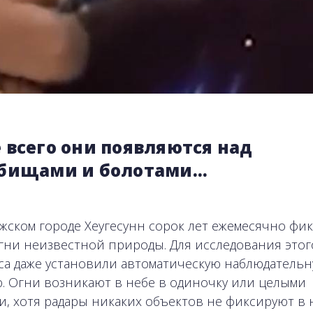
 всего они появляются над
бищами и болотами…
жском городе Хеугесунн сорок лет ежемесячно фи
гни неизвестной природы. Для исследования этог
са даже установили автоматическую наблюдатель
. Огни возникают в небе в одиночку или целыми
и, хотя радары никаких объектов не фиксируют в 