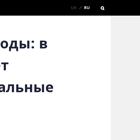
UA
RU
оды: в
ет
альные