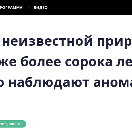
ПРОГРАММА
ВИДЕО
 неизвестной прир
же более сорока л
о наблюдают аном
Актуально