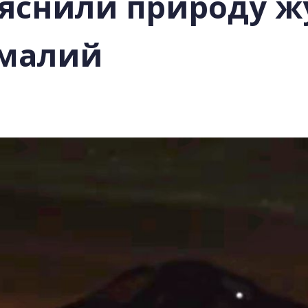
яснили природу ж
омалий