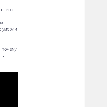
 всего
же
е умерли
т почему
 в