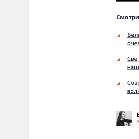
Смотри
Бел
оче
Све
наш
Сов
вол
А