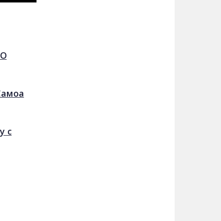
ЕО
Самоа
у с