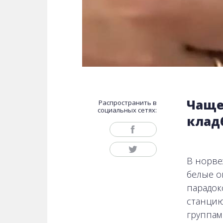
Чаще
Распространить в
социальных сетях:
клад
В норве
белые о
парадок
станцию
группам