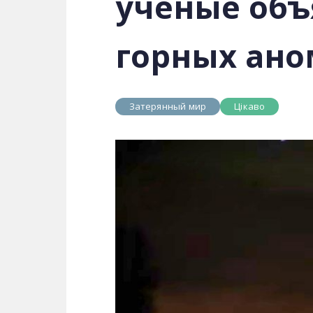
учёные объ
горных ан
Затерянный мир
Цікаво