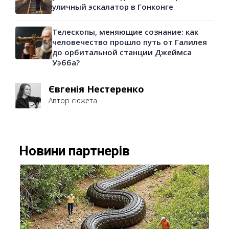
уличный эскалатор в Гонконге
Телескопы, меняющие сознание: как
человечество прошло путь от Галилея
до орбитальной станции Джеймса
Уэбба?
Євгенія Нестеренко
Автор сюжета