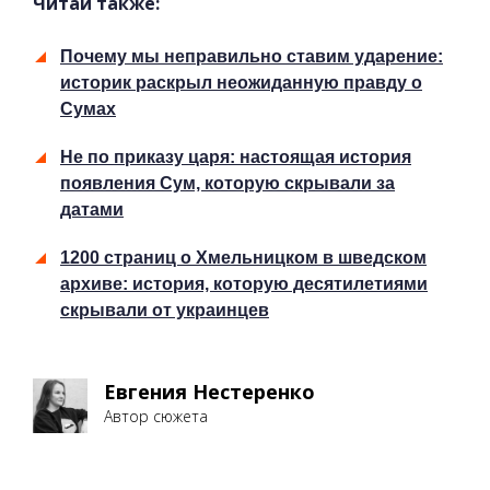
Читай также:
Почему мы неправильно ставим ударение:
историк раскрыл неожиданную правду о
Сумах
Не по приказу царя: настоящая история
появления Сум, которую скрывали за
датами
1200 страниц о Хмельницком в шведском
архиве: история, которую десятилетиями
скрывали от украинцев
Евгения Нестеренко
Автор сюжета