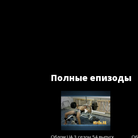
Полные епизоды
Облом.UA 3 сезон 54 выпуск
Об