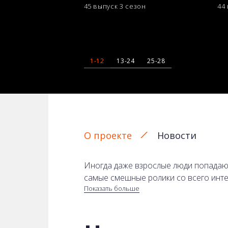
45 выпуск
3 сезон
44
1-12
13-24
25-28
О проекте
Новости
Иногда даже взрослые люди попадают
самые смешные ролики со всего инте
Показать больше
проекте можно увидеть все случаи то
задумано.