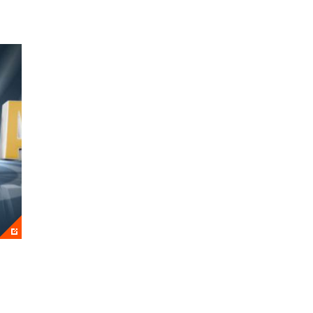
 замечают, как все начинает идти не по плану. В шоу мож
ыпуска - «облом» недели. Цель шоу: показать к чему приво
яйте того, что видите на экране.
те онлайн.