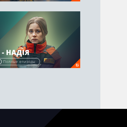
 - НАДІЯ
Полные епизоды