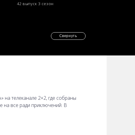
42 выпуск
3 сезон
33 выпуск
3 сезон
Свернуть
 на телеканале 2+2, где собраны
е на все ради приключений. В
уации складываются не так, как было