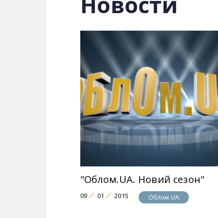
Новости
Желая «повыпендриваться», герои не
подборки роликов. В конце каждого в
Смотрите выпуски и никогда не повтор
Смотрите на телеканале 2+2 и на сай
"Облом.UA. Новий сезон"
09
01
2015
Облом.UA