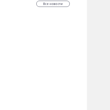
но увидеть самые смешные недельные
Все новости
дит человеческая беспечность.