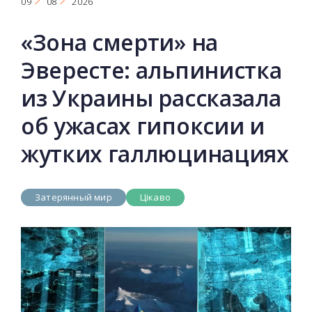
09
08
2026
«Зона смерти» на
Эвересте: альпинистка
из Украины рассказала
об ужасах гипоксии и
жутких галлюцинациях
Затерянный мир
Цікаво