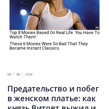
08
08
2026
Предательство и побег
в женском платье: как
князь Витовт выжил и