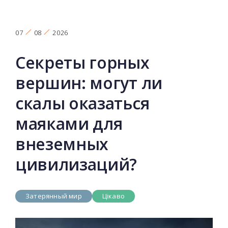
07
08
2026
Секреты горных
вершин: могут ли
скалы оказаться
маяками для
внеземных
цивилизаций?
Затерянный мир
Цікаво