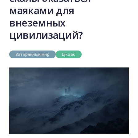
маяками для
внеземных
цивилизаций?
Затерянный мир
Цікаво