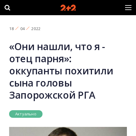
18
04
2022
«Они нашли, что я -
отец парня»:
оккупанты похитили
сына головы
Запорожской РГА
Актуально