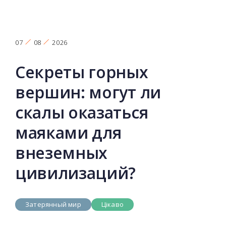
07
08
2026
Секреты горных
вершин: могут ли
скалы оказаться
маяками для
внеземных
цивилизаций?
Затерянный мир
Цікаво