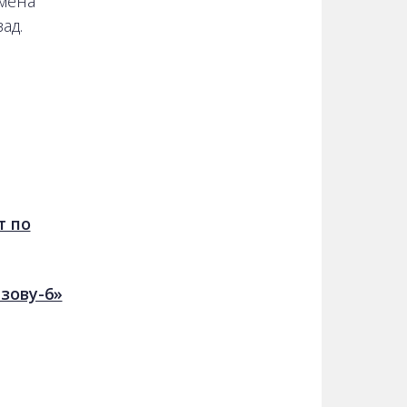
мена
ад.
т по
зову-6»