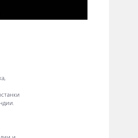
а,
останки
ндии.
ндии и