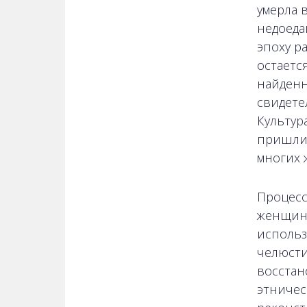
умерла 
недоеда
эпоху р
остаетс
найденн
свидете
Культур
пришли 
многих 
Процесс
женщин
использ
челюсти
восстан
этничес