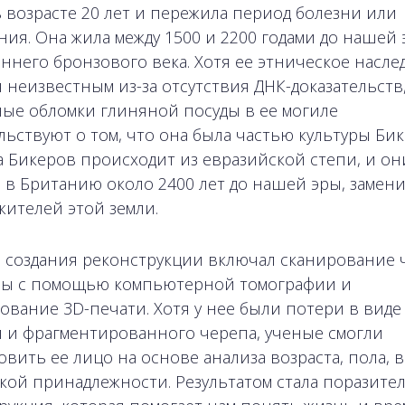
в возрасте 20 лет и пережила период болезни или
ния. Она жила между 1500 и 2200 годами до нашей 
аннего бронзового века. Хотя ее этническое насле
я неизвестным из-за отсутствия ДНК-доказательств
ые обломки глиняной посуды в ее могиле
льствуют о том, что она была частью культуры Бик
а Бикеров происходит из евразийской степи, и он
в Британию около 2400 лет до нашей эры, замен
жителей этой земли.
 создания реконструкции включал сканирование 
ы с помощью компьютерной томографии и
ование 3D-печати. Хотя у нее были потери в вид
 и фрагментированного черепа, ученые смогли
овить ее лицо на основе анализа возраста, пола, в
кой принадлежности. Результатом стала поразите