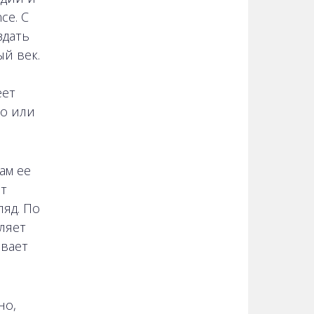
ce. С
здать
й век.
еет
то или
ам ее
ет
яд. По
ляет
вает
но,