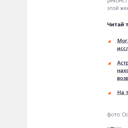
реконст
этой же
Читай 
Мог
исс
Аст
нах
воз
На 
фото: О