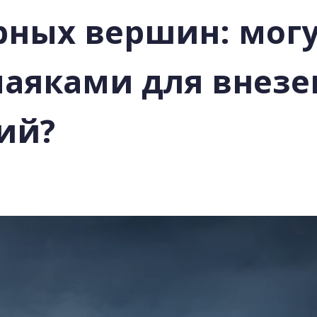
рных вершин: могу
маяками для внез
ий?