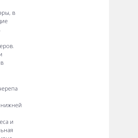
эры, в
дие
,
еров.
и
ив
черепа
е нижней
еса и
льная