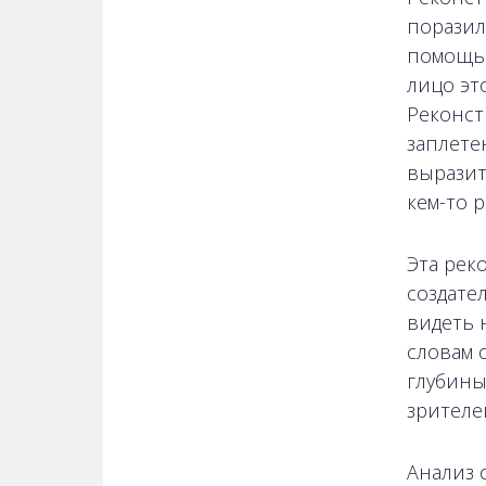
поразил
помощью
лицо эт
Реконст
заплете
выразит
кем-то р
Эта рек
создате
видеть 
словам 
глубины
зрителе
Анализ 