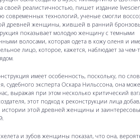
а своей реалистичностью, пишет издание livescien
 современных технологий, ученые смогли воссо
ой древней женщины, жившей в ранний бронзовы
рукция показывает молодую женщину с темными
нными волосами, которая одета в кожу оленя и им
ельное лицо, которое, кажется, наблюдает за чем-
ядом.
онструкция имеет особенность, поскольку, по слов
ля, судебного эксперта Оскара Нильссона, она мож
нас, выражая при этом несколько критический взгл
создателя, этот подход к реконструкции лица добав
 истории этой древней женщины и заинтересовы
й.
скелета и зубов женщины показал, что она, вероят