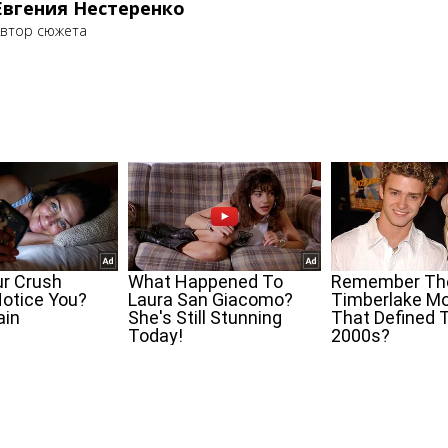
Евгения Нестеренко
втор сюжета