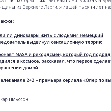
рукция, которая помогает нам понять жизнь и вре
нщины из Верхнего Ларги, жившей тысячи лет наз
также:
ли ли динозавры жить с людьми? Немецкий
ледователь выдвинул сенсационную теорию
ронавт NASA и рекордсмен, который год подряд
одился в космосе, рассказал, что первое сделае
вращении домой
телеканале 2+2 – премьера сериала «Опер по вы
скар Нільссон