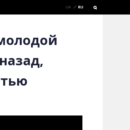
UA
RU
 молодой
назад,
стью