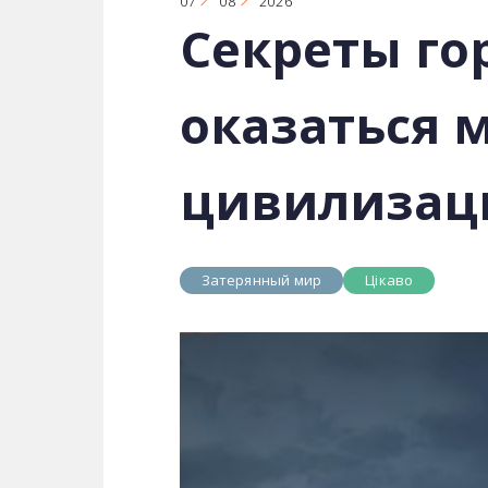
07
08
2026
Секреты го
оказаться 
цивилизац
Затерянный мир
Цікаво