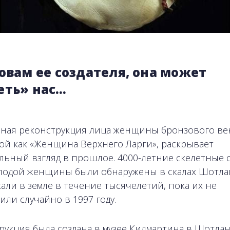
овам ее создателя, она может
еть» нас…
ная реконструкция лица женщины бронзового век
ой как «Женщина Верхнего Ларги», раскрывает
льный взгляд в прошлое. 4000-летние скелетные 
лодой женщины были обнаружены в скалах Шотла
али в земле в течение тысячелетий, пока их не
или случайно в 1997 году.
рукция была создана в музее Килмартина в Шотла