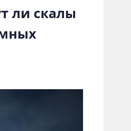
т ли скалы
емных