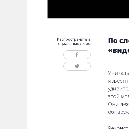
По сл
Распространить в
социальных сетях:
«вид
Уникаль
известн
удивите
этой мо
Они леж
обнаруж
Реконст