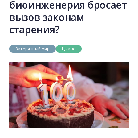
биоинженерия бросает
вызов законам
старения?
Затерянный мир
Цікаво