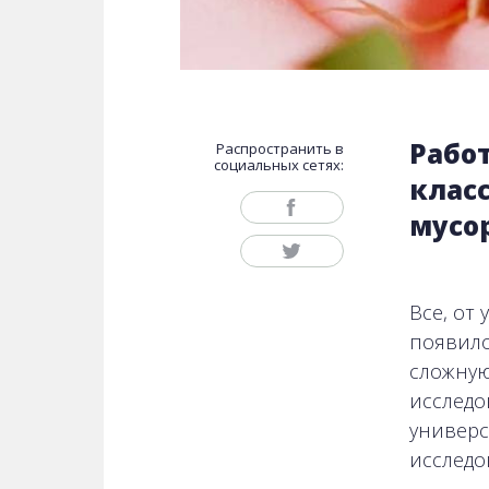
Рабо
Распространить в
социальных сетях:
клас
мусо
Все, от
появило
сложную
исследо
универс
исследо