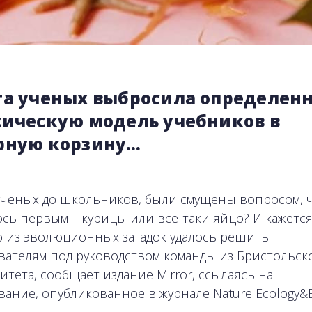
та ученых выбросила определен
сическую модель учебников в
рную корзину…
 ученых до школьников, были смущены вопросом, 
сь первым – курицы или все-таки яйцо? И кажется
 из эволюционных загадок удалось решить
вателям под руководством команды из Бристольск
итета, сообщает издание Mirror, ссылаясь на
вание, опубликованное в журнале Nature Ecology&Ev