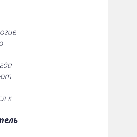
огие
ю
гда
уют
я к
тель