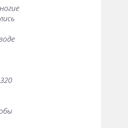
ногие
лись
воде
 320
собы