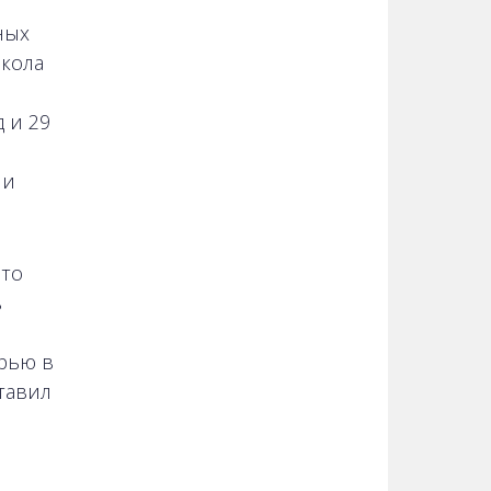
ных
кола
 и 29
ли
сто
в
ерью в
тавил