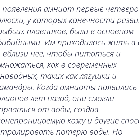
о появления амниот первые четверо
люски, у которых конечности разви
рыбьих плавников, были в основном
фибийными. Им приходилось жить в 
 вблизи нее, чтобы питаться и
множаться, как в современных
новодных, таких как лягушки и
амандры. Когда амниоты появились
лионов лет назад, они смогли
рваться от воды, создав
онепроницаемую кожу и другие спо
нтролировать потерю воды. Но