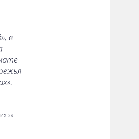
», в
а
мате
режья
х».
их за