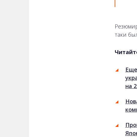
Резюмир
таки был
Читайт
Еще
укр
на 
Нов
ком
Про
Япо