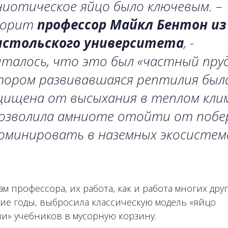
иотическое яйцо было ключевым. –
ворит
профессор Майкл Бентон из
истольского университета
, -
талось, что это был «частный пруд
тором развивавшаяся рептилия был
щищена от высыхания в теплом кли
позволила амниоте отойти от побе
оминировать в наземных экосистема
м профессора, их работа, как и работа многих друг
ие годы, выбросила классическую модель «яйцо
и» учебников в мусорную корзину.