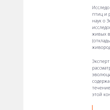
Исследо
птиц и 
наук о 
исследо
живых в
(отклад
живород
Эксперт
рассмат
эволюци
содержа
течение
этой ко