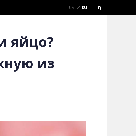
UA
RU
и яйцо?
жную из