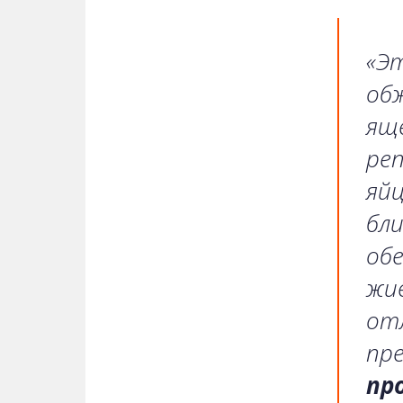
«Э
обж
ящ
ре
яй
бл
обе
жи
отл
пре
пр