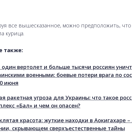
уя все вышесказанное, можно предположить, что
а курица.
е также:
 один вертолет и больше тысячи россиян унич
аинскими военными: боевые потери врага по со
20 июня
ая ракетная угроза для Украины: что такое рос
плекс «Бал» и чем он опасен?
клятая красота: жуткие находки в Аокигахаре –
нии, скрывающем сверхъестественные тайны