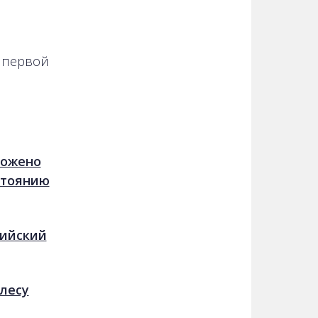
 первой
тожено
стоянию
сийский
 лесу