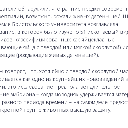
ватели обнаружили, что ранние предки современ
рептилий, возможно, рожали живых детенышей. Ш
Земле Бристольского университета возглавляла
вание, в котором было изучено 51 ископаемый вид
идов, классифицированных как яйцекладные
ывающие яйца с твердой или мягкой скорлупой) и
ящие (рождающие живых детенышей).
ы говорят, что, хотя яйцо с твердой скорлупой ча
ривается как одно из крупнейших нововведений 
и, это исследование предполагает длительное
ние эмбриона – когда молодняк удерживается мат
 разного периода времени – на самом деле предос
нкретной группе животных высшую защиту.