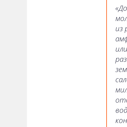
«Д
мол
из 
ам
или
раз
зем
сал
мил
ото
вод
ко