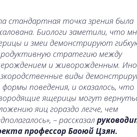
та стандартная точка зрения была
алована. Биологи заметили, что мн
ерицы и змеи демонстрируют гибку
продуктивную стратегию между
церождением и живорожденным. Ино
изкородственные виды демонстрир
 формы поведения, и оказалось, что
вородящие ящерицы могут вернутьс
ожению яиц гораздо легче, чем
дполагалось», – рассказал
руководи
оекта профессор Баоюй Цзян.