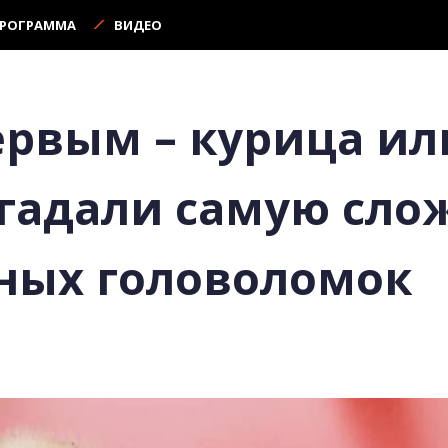
ПРОГРАММА
ВИДЕО
ервым – курица ил
гадали самую сло
ных головоломок