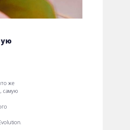
ную
что же
, самую
ого
olution.