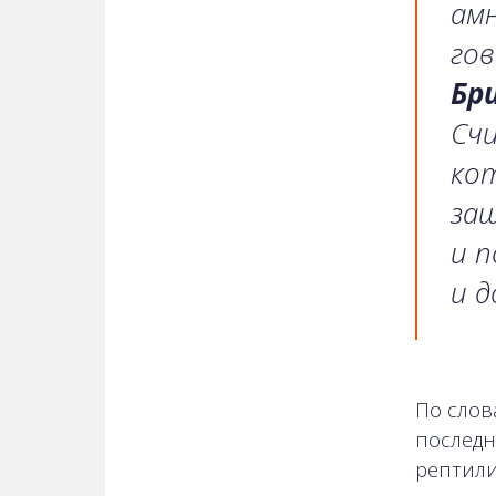
амн
го
Бр
Счи
ко
за
и 
и д
По слова
последн
рептили