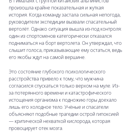
В Гималаях с группой китайских альпинистов
произошла крайне показательная и жуткая
история. Когда команду застала сильная непогода,
руководители экспедиции вызвали спасательный
вертолёт. Однако ситуация вышла из-под контроля:
один из спортсменов категорически отказался
подниматься на борт вертолета. Он утверждал, что
слышит голоса, приказывающие ему остаться, ведь
его якобы ждут на самой вершине.
Это состояние глубокого психологического
расстройства привело к тому, что мужчина
согласился спускаться только верхом на муле. Из-
за потерянного времени и катастрофического
истощения организма к подножию горы доехало
лишь его холодное тело. Учёные и спасатели
объясняют подобные трагедии острой гипоксией
— критической нехваткой кислорода, которая
провоцирует отек мозга.