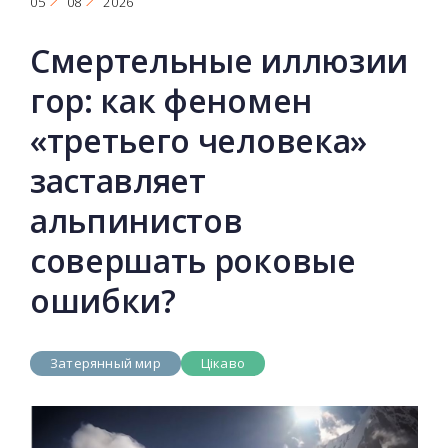
05
08
2026
Смертельные иллюзии
гор: как феномен
«третьего человека»
заставляет
альпинистов
совершать роковые
ошибки?
Затерянный мир
Цікаво