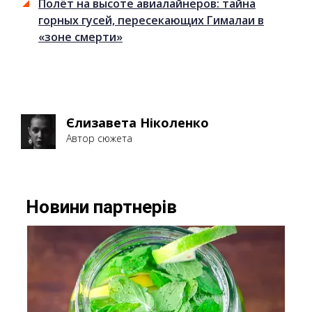
Полёт на высоте авиалайнеров: тайна
горных гусей, пересекающих Гималаи в
«зоне смерти»
Єлизавета Ніколенко
Автор сюжета