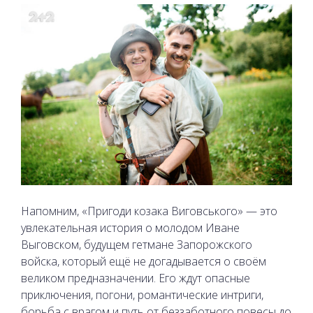
Напомним, «Пригоди козака Виговського» — это
увлекательная история о молодом Иване
Выговском, будущем гетмане Запорожского
войска, который ещё не догадывается о своём
великом предназначении. Его ждут опасные
приключения, погони, романтические интриги,
борьба с врагом и путь от беззаботного повесы до