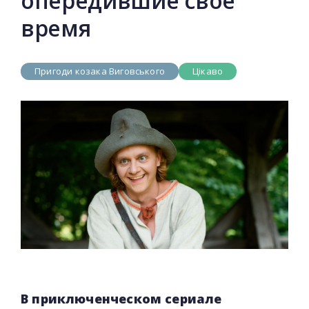
опередившие своё
время
Пригоди козака Виговського
Цікаво
В приключенческом сериале