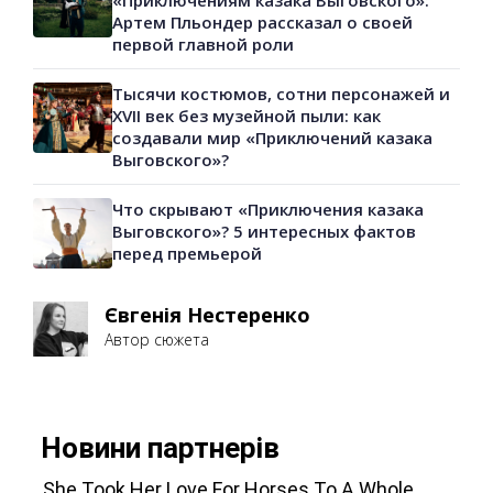
«Приключениям казака Выговского»:
Артем Пльондер рассказал о своей
первой главной роли
Тысячи костюмов, сотни персонажей и
XVII век без музейной пыли: как
создавали мир «Приключений казака
Выговского»?
Что скрывают «Приключения казака
Выговского»? 5 интересных фактов
перед премьерой
Євгенія Нестеренко
Автор сюжета