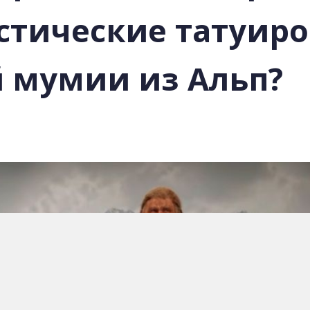
тические татуиро
й мумии из Альп?