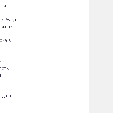
ся.
, будут
ом из
ока в
ва
ость
и
ода и