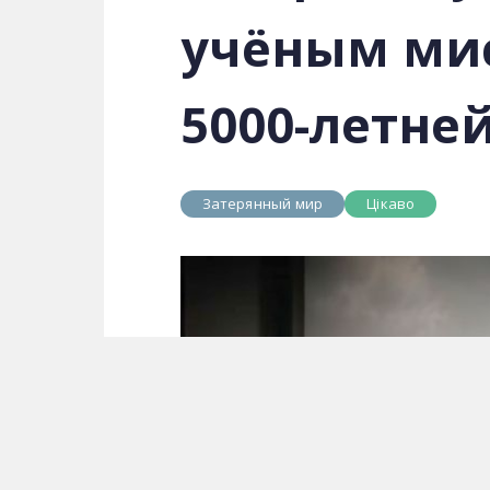
учёным мис
5000-летне
Затерянный мир
Цікаво