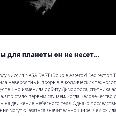
ы для планеты он не несет...
оду миссия NASA DART (Double Asteroid Redirection T
ла невероятный прорыв в космических технолог
успешно изменила орбиту Диморфоса, спутника а
а, что стало первым случаем, когда человечество 
ь на движение небесного тела. Однако последстви
ния могут оказаться значительно шире, чем ожида