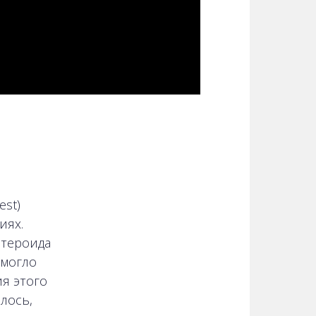
est)
иях.
стероида
смогло
я этого
лось,