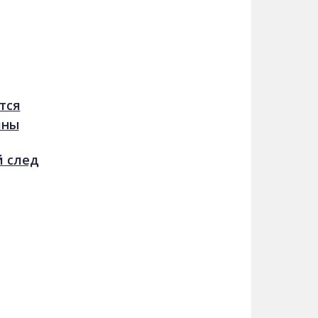
тся
йны
й след