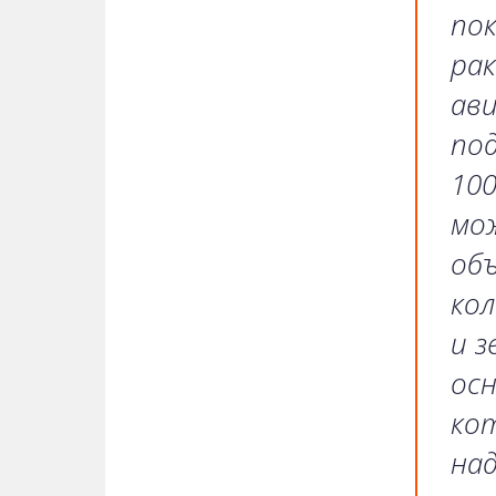
пок
рак
ав
под
10
мож
об
кол
и з
осн
ко
над