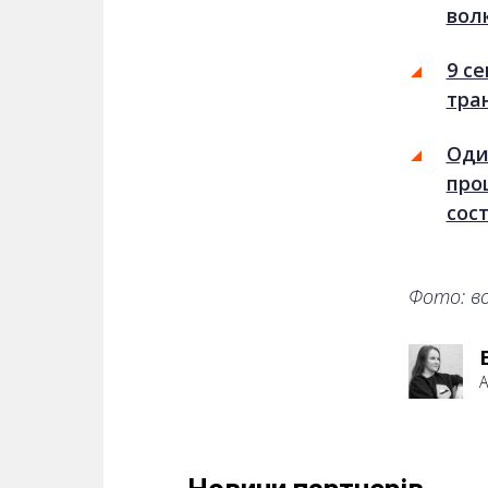
вол
9 се
тра
Оди
про
сос
Фото: в
А