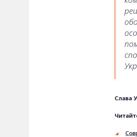
ре
обо
ос
пом
сп
Укр
Слава 
Читайт
Сов