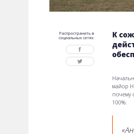
К со
Распространить в
социальных сетях:
дейс
обес
Начальн
майор Н
почему 
100%:
«Ан