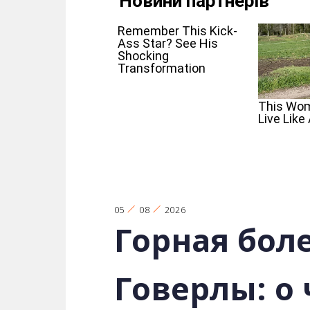
05
08
2026
Горная бол
Говерлы: о