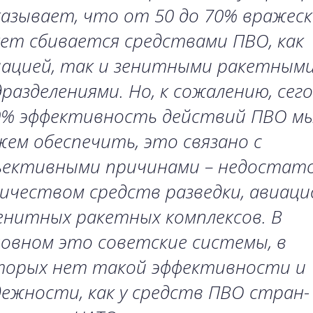
азывает, что от 50 до 70% вражеск
ет сбивается средствами ПВО, как
иацией, так и зенитными ракетным
разделениями. Но, к сожалению, сег
0% эффективность действий ПВО мы
ем обеспечить, это связано с
ъективными причинами – недостат
ичеством средств разведки, авиац
енитных ракетных комплексов. В
овном это советские системы, в
торых нет такой эффективности и
ежности, как у средств ПВО стран-