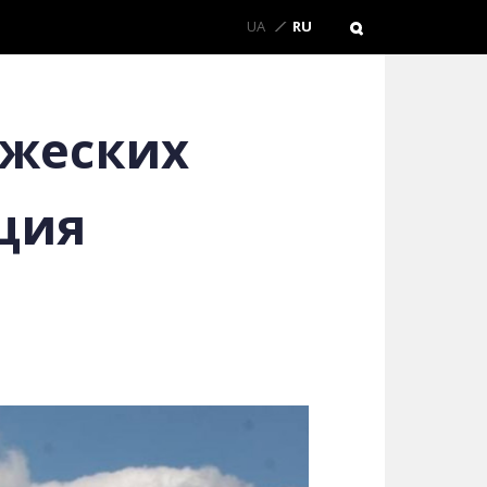
UA
RU
ажеских
ция