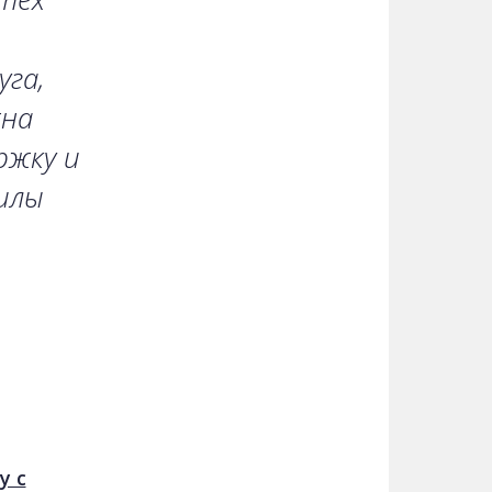
га,
жна
ржку и
илы
у с