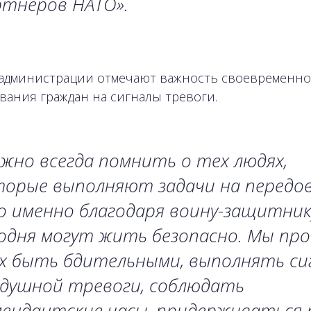
ртнеров НАТО».
 администрации отмечают важность своевременно
вания граждан на сигналы тревоги.
жно всегда помнить о тех людях,
торые выполняют задачи на передов
 именно благодаря воину-защитник
одня могут жить безопасно. Мы пр
ех быть бдительными, выполнять си
здушной тревоги, соблюдать
мендантские часы, придерживаться 