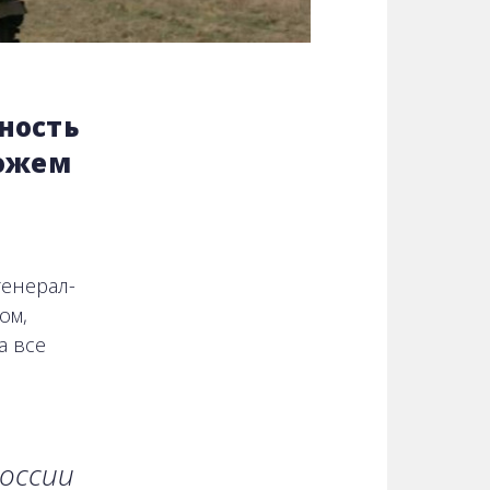
ность
можем
енерал-
ом,
а все
оссии