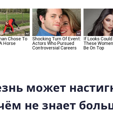
езнь может настиг
 чём не знает бол