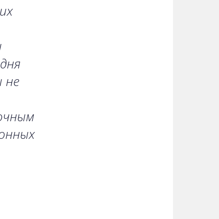
их
и
одня
 не
очным
ионных