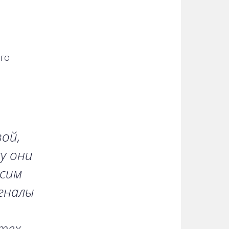
го
ой,
у они
осим
гналы
тех