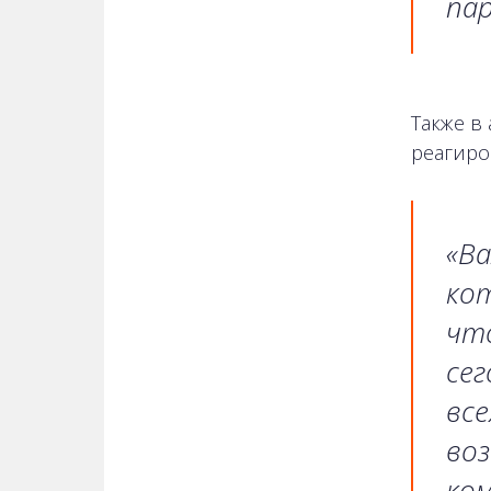
па
Также в
реагиро
«Ва
ко
что
сег
вс
во
ко