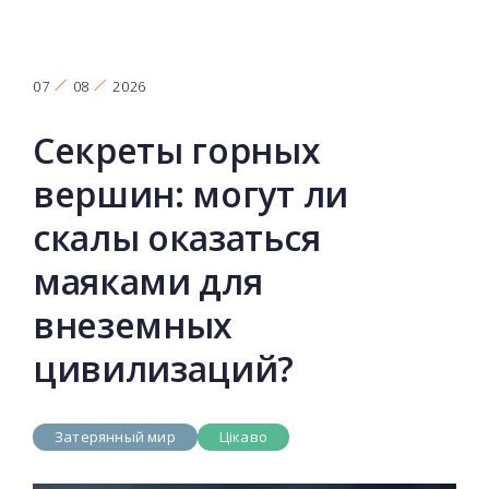
07
08
2026
Секреты горных
вершин: могут ли
скалы оказаться
маяками для
внеземных
цивилизаций?
Затерянный мир
Цікаво