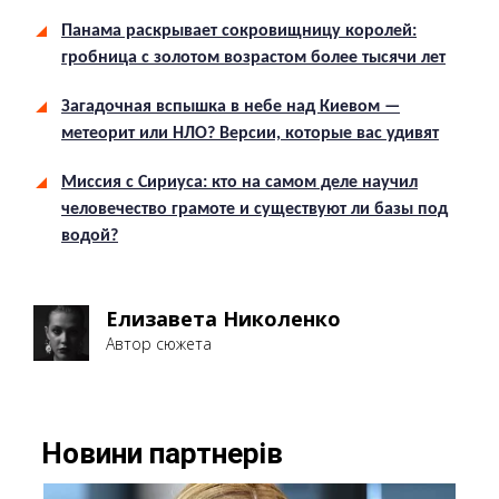
Панама раскрывает сокровищницу королей:
гробница с золотом возрастом более тысячи лет
Загадочная вспышка в небе над Киевом —
метеорит или НЛО? Версии, которые вас удивят
Миссия с Сириуса: кто на самом деле научил
человечество грамоте и существуют ли базы под
водой?
Елизавета Николенко
Автор сюжета