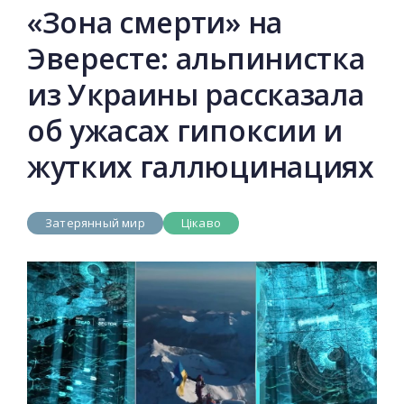
«Зона смерти» на
Эвересте: альпинистка
из Украины рассказала
об ужасах гипоксии и
жутких галлюцинациях
Затерянный мир
Цікаво