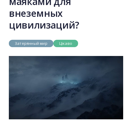
маяками для
внеземных
цивилизаций?
Затерянный мир
Цікаво