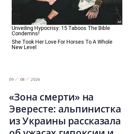
09
08
2026
«Зона смерти» на
Эвересте: альпинистка
из Украины рассказала
об ужасах гипоксии и