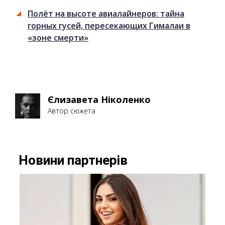
Полёт на высоте авиалайнеров: тайна
горных гусей, пересекающих Гималаи в
«зоне смерти»
Єлизавета Ніколенко
Автор сюжета