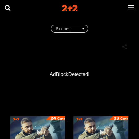
8 серия
AdBlockDetected!