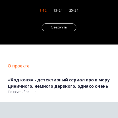
1-12
13-24
25-24
Свернуть
О проекте
«Ход коня» - детективный сериал про в меру
циничного, немного дерзкого, однако очень
Показать больше
сообразительного оперативника, которому
приходится прилагать немало усилий,
чтобы вернуть утраченную жизнь.
У главного героя сериала «Ход коня» Максима