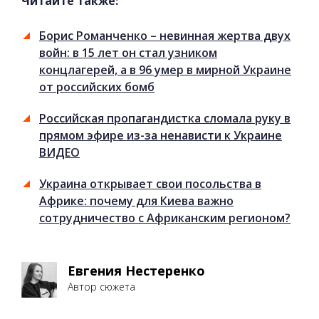
Читайте также:
Борис Романченко – невинная жертва двух
войн: в 15 лет он стал узником
концлагерей, а в 96 умер в мирной Украине
от российских бомб
Российская пропагандистка сломала руку в
прямом эфире из-за ненависти к Украине
ВИДЕО
Украина открывает свои посольства в
Африке: почему для Киева важно
сотрудничество с Африканским регионом?
Евгения Нестеренко
Автор сюжета