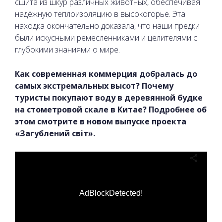
сшита из шкур различных животных, обеспечивая
надёжную теплоизоляцию в высокогорье. Эта
находка окончательно доказала, что наши предки
были искусными ремесленниками и целителями с
глубокими знаниями о мире.
Как современная коммерция добралась до
самых экстремальных высот? Почему
туристы покупают воду в деревянной будке
на стометровой скале в Китае? Подробнее об
этом смотрите в новом выпуске проекта
«Загублений світ».
AdBlockDetected!