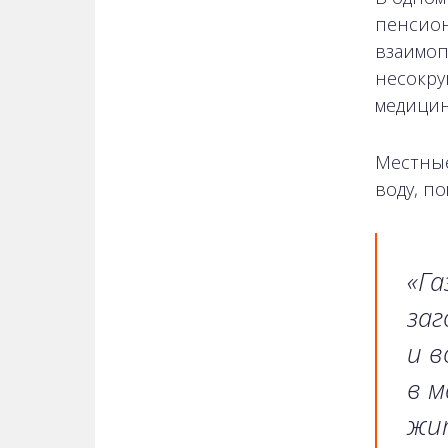
пенсион
взаимоп
несокру
медицин
Местные
воду, по
«Га
заг
и в
в м
жи