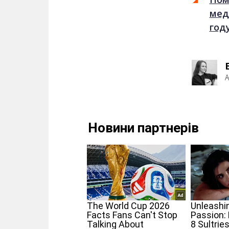
мед
год
А