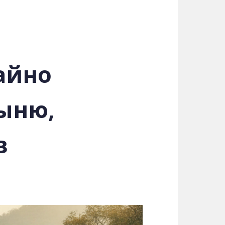
айно
ыню,
в