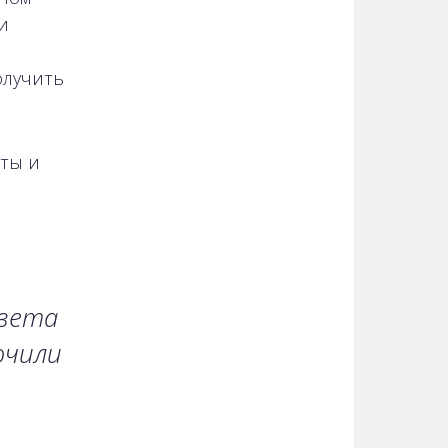
и
олучить
ты и
Света
ючили