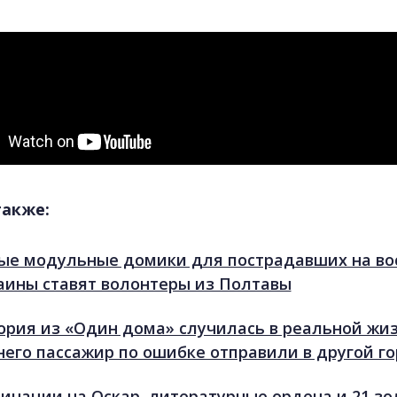
также:
ые модульные домики для пострадавших на во
аины ставят волонтеры из Полтавы
ория из «Один дома» случилась в реальной жизн
него пассажир по ошибке отправили в другой г
инации на Оскар, литературные ордена и 21 зо