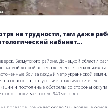
отря на трудности, там даже раб
атологический кабинет…
еверск, Бахмутского района, Донецкой области ра
азываемой «серой зоне», где всего в нескольких ки
есточенные бои за каждый метр украинской земли.
я на опасность, отсутствие практически всех
каций и постоянные обстрелы со стороны оккупа
сих пор проживает около 940 человек.
 из подвалов, где живет около 10 человек, в осно