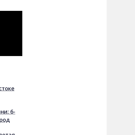
стоке
и: 6-
ород
лотая