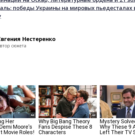
аль: победы Украины на мировых пьедесталах в
у
Евгения Нестеренко
втор сюжета