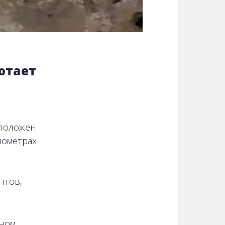
отает
сположен
лометрах
нтов,
вном