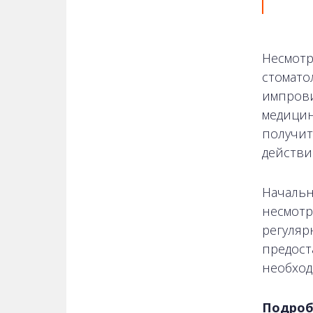
Несмотр
стомато
импрови
медицин
получит
действи
Начальн
несмотр
регуляр
предост
необход
Подроб