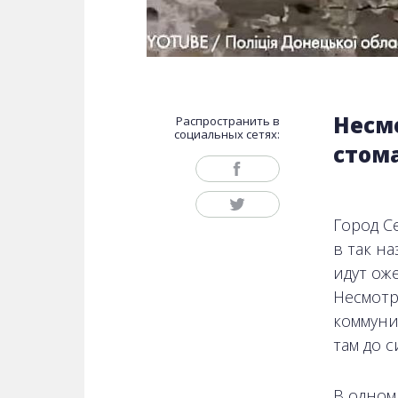
Несм
Распространить в
социальных сетях:
стом
Город С
в так н
идут ож
Несмотр
коммуни
там до 
В одном