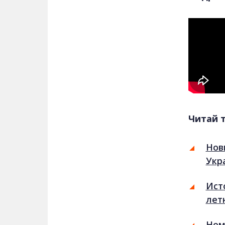
Читай 
Нов
Укр
Ист
лет
Ном