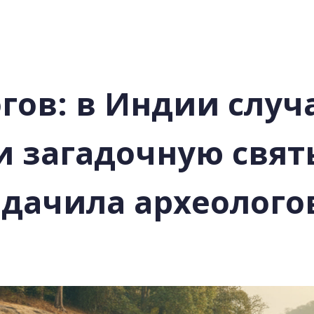
огов: в Индии случ
 загадочную свят
адачила археолого