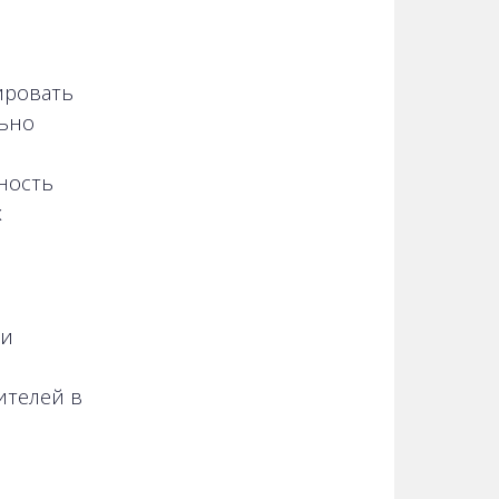
ировать
льно
ность
х
ни
ителей в