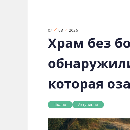
07
08
2026
Храм без б
обнаружили
которая оз
Цікаво
Актуально