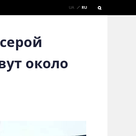
UA
RU
«серой
вут около