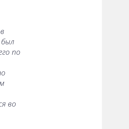
 в
 был
его по
то
ом
ся во
,