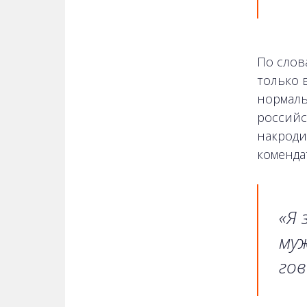
По слов
только 
нормаль
российс
накроди
коменда
«Я 
муж
го