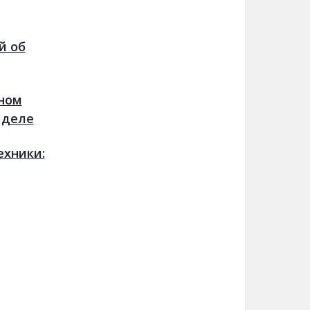
й об
йном
 деле
ехники: