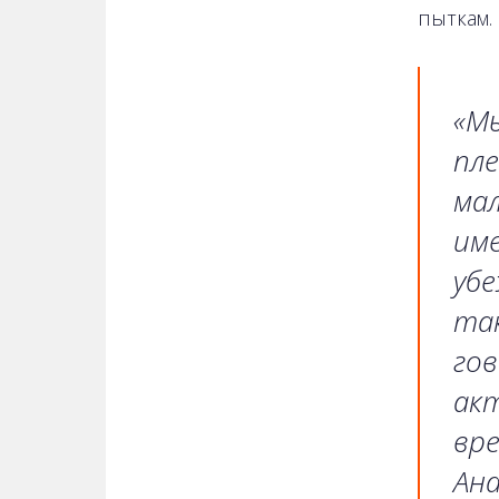
пыткам.
«Мы
пле
мал
име
убе
так
го
акт
вр
Ана