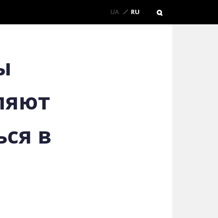
UA
RU
ы
ляют
ся в