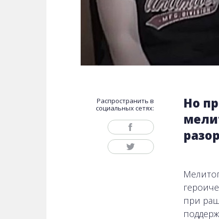
Но п
Распространить в
социальных сетях:
мели
разо
Мелитоп
героиче
при раш
поддерж