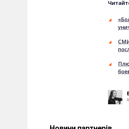
Читайт
«Бо
уни
СМИ
пос
Плю
бое
А