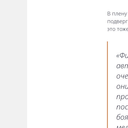
В плену
подверг
это тож
«Фи
авт
оче
они
про
по
боя
ме