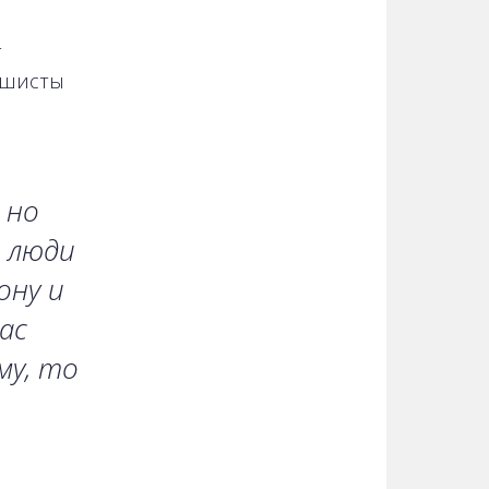
т
рашисты
 но
и люди
ону и
ас
му, то