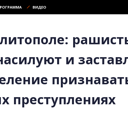
ПРОГРАММА
ВИДЕО
литополе: рашист
насилуют и застав
еление признавать
х преступлениях