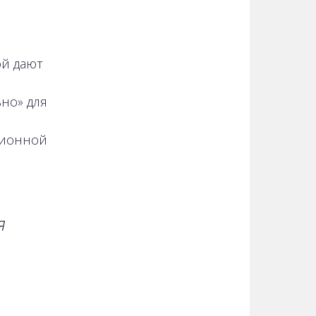
ой дают
но» для
ационной
я