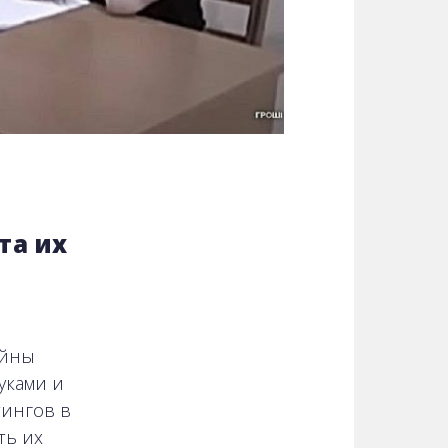
та их
ойны
уками и
тингов в
ть их