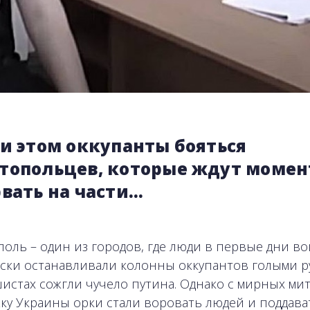
ри этом оккупанты бояться
топольцев, которые ждут момен
рвать на части…
оль – один из городов, где люди в первые дни в
ски останавливали колонны оккупантов голыми р
истах сожгли чучело путина. Однако с мирных ми
ку Украины орки стали воровать людей и поддава