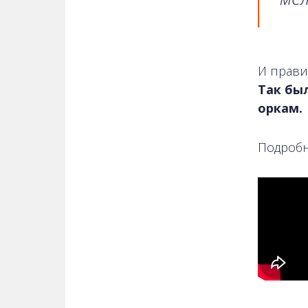
И прави
Так был
оркам.
Подробн