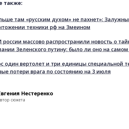
е также:
льше там «русским духом» не пахнет»: Залужны
чтожении техники рф на Змеином
 россии массово распространили новость о та
лании Зеленского путину: было ли оно на самом
с один вертолет и три единицы специальной т
вые потери врага по состоянию на 3 июля
Евгения Нестеренко
втор сюжета