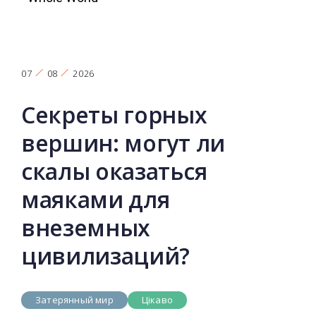
07
08
2026
Секреты горных
вершин: могут ли
скалы оказаться
маяками для
внеземных
цивилизаций?
Затерянный мир
Цікаво