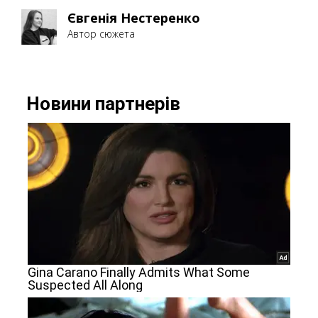
Євгенія Нестеренко
Автор сюжета