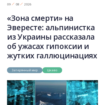
09
08
2026
«Зона смерти» на
Эвересте: альпинистка
из Украины рассказала
об ужасах гипоксии и
жутких галлюцинациях
Затерянный мир
Цікаво