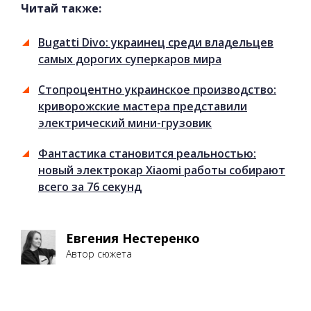
Читай также:
Bugatti Divo: украинец среди владельцев
самых дорогих суперкаров мира
Стопроцентно украинское производство:
криворожские мастера представили
электрический мини-грузовик
Фантастика становится реальностью:
новый электрокар Xiaomi работы собирают
всего за 76 секунд
Евгения Нестеренко
Автор сюжета