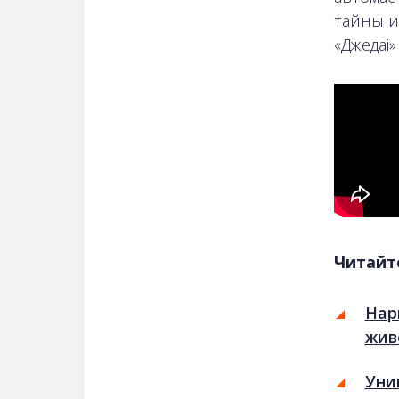
тайны и
«Джедаі
Читайт
Нар
жив
Уни