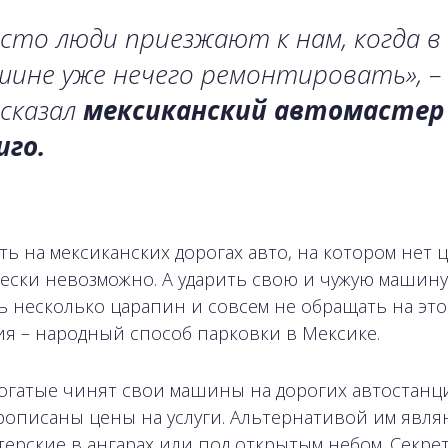
сто люди приезжают к нам, когда в
ине уже нечего ремонтировать», –
сказал
мексиканский автомастер
иго.
ть на мексиканских дорогах авто, на котором нет 
ески невозможно. А ударить свою и чужую машину
ь несколько царапин и совсем не обращать на это
я – народный способ парковки в Мексике.
огатые чинят свои машины на дорогих автостанци
рописаны цены на услуги. Альтернативой им явля
терские в ангарах или под открытым небом. Секре