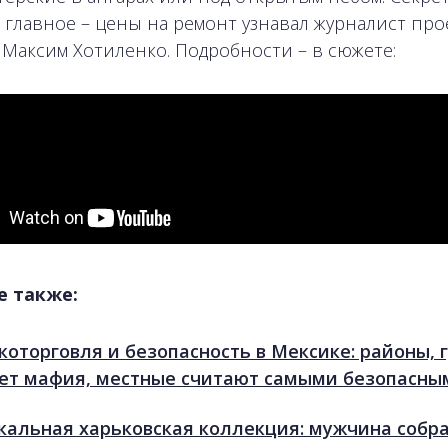
 главное – цены на ремонт узнавал журналист про
» Максим Хотиленко. Подробности – в сюжете:
е также:
которговля и безопасность в Мексике: районы, 
ет мафия, местные считают самыми безопасны
кальная харьковская коллекция: мужчина собра