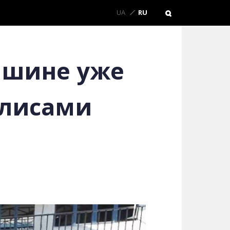
UA
RU
ашине уже
улисами