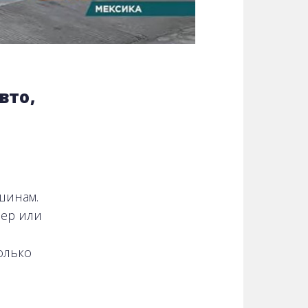
вто,
шинам.
пер или
олько