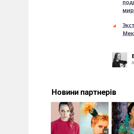
под
мир
Экс
Мек
А