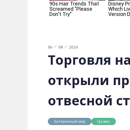
06
08
2026
Торговля на
открыли пр
отвесной с
Затерянный мир
Цікаво