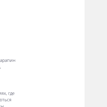
царапин
,
ях, где
ються
ты,