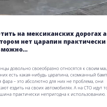
тить на мексиканских дорогах а
отором нет царапин практически
зможно…
нцы довольно своеобразно относятся к своим ма
 них есть какая-нибудь царапина, скомканный бам
я фара – это абсолютно для них не проблема, они
ают ездить на своих автомобилях. А на СТО идут т
ашина практически непригодна к использованию.