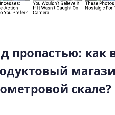
д пропастью: как 
одуктовый магази
тометровой скале?