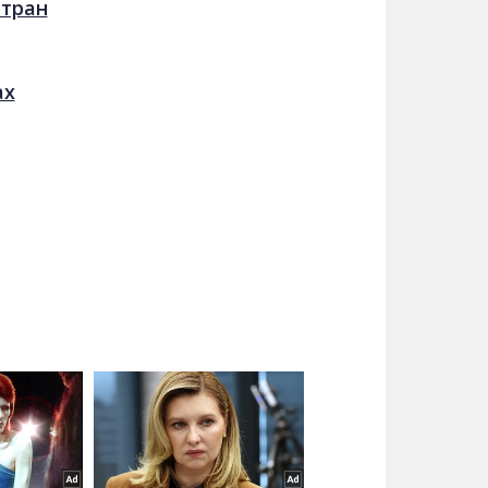
стран
ах