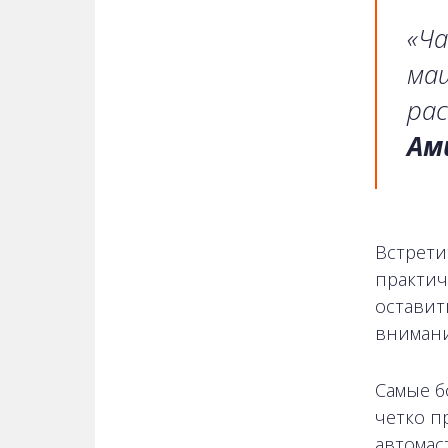
«Ча
маш
рас
Ам
Встрети
практич
оставит
внимани
Самые б
четко п
автомас