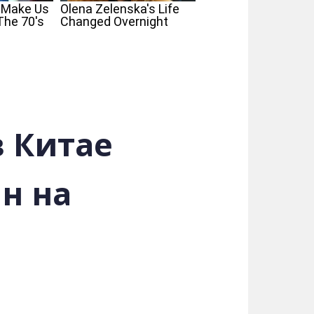
в Китае
н на