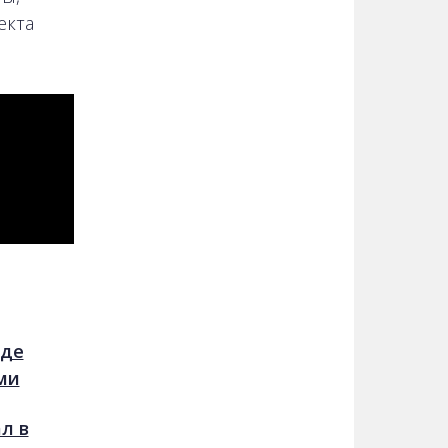
екта
где
ми
л в