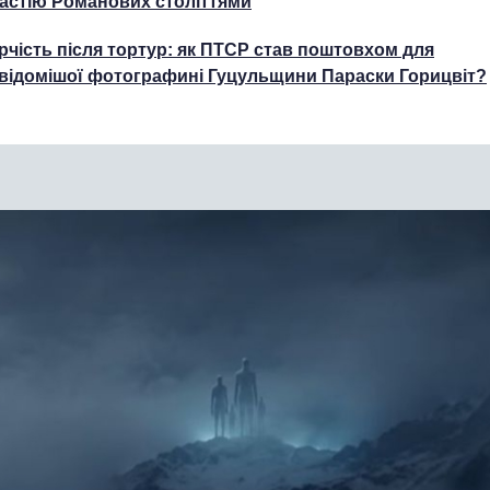
астію Романових століттями
рчість після тортур: як ПТСР став поштовхом для
відомішої фотографині Гуцульщини Параски Горицвіт?