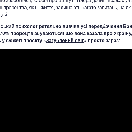
 не збереглися, історія про Вангу і Гітлера донині вражає уя
Її пророцтва, як і її життя, залишають багато запитань, на як
дей.
ський психолог ретельно вивчив усі передбачення Ван
70% пророцтв збуваються! Що вона казала про Україну
 у сюжеті проєкту «
Загублений світ
» просто зараз: