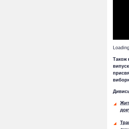
Loading.
Також 
випуск
присвя
виборю
Дивись
Жит
док
Тра