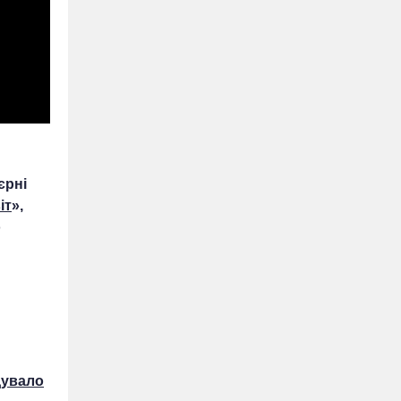
єрні
іт
»,
о
дувало