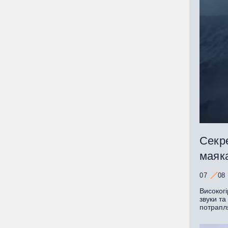
Секре
маяк
07
08
Високогі
звуки та
потрапл