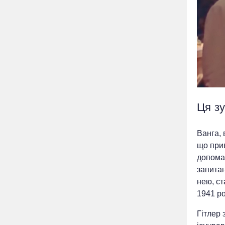
Ця зу
Ванга, 
що прив
допомаг
запитан
нею, ст
1941 ро
Гітлер 