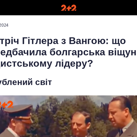
2024
тріч Гітлера з Вангою: що
едбачила болгарська віщун
истському лідеру?
ублений світ