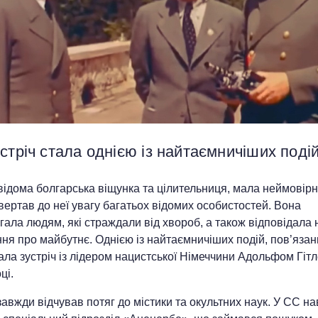
стріч стала однією із найтаємничіших под
відома болгарська віщунка та цілительниця, мала неймовірн
ертав до неї увагу багатьох відомих особистостей. Вона
ала людям, які страждали від хвороб, а також відповідала н
ня про майбутнє. Однією із найтаємничіших подій, пов’язани
ала зустріч із лідером нацистської Німеччини Адольфом Гіт
ці.
завжди відчував потяг до містики та окультних наук. У СС на