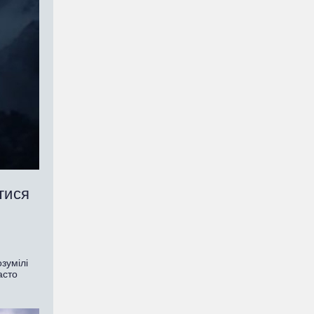
тися
зумілі
асто