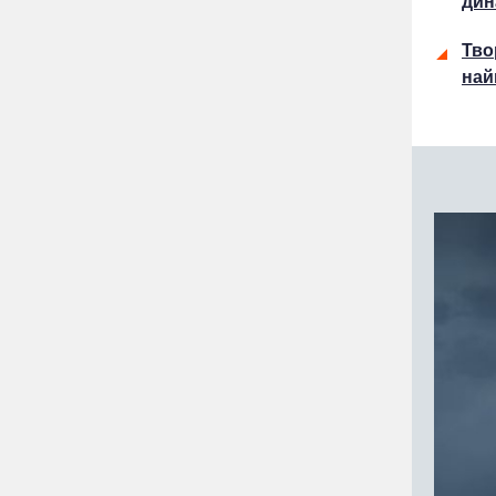
дин
Тво
най