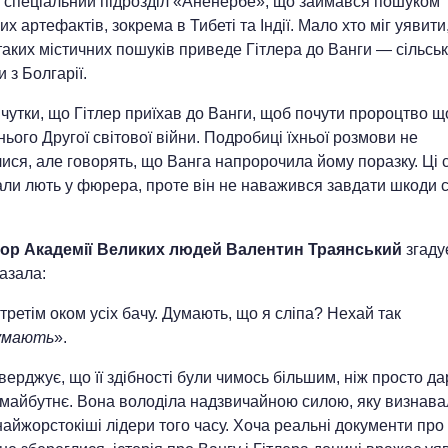
в спеціальний підрозділ «Аненербе», що займався пошуком
их артефактів, зокрема в Тибеті та Індії. Мало хто міг уявити
таких містичних пошуків приведе Гітлера до Ванги — сільськ
 з Болгарії.
чутки, що Гітлер приїхав до Ванги, щоб почути пророцтво 
ього Другої світової війни. Подробиці їхньої розмови не
ися, але говорять, що Ванга напророчила йому поразку. Ці 
ли лють у фюрера, проте він не наважився завдати шкоди с
ор Академії Великих людей Валентин Траянський
згадує
азала:
третім оком усіх бачу. Думають, що я сліпа? Нехай так
умають
».
верджує, що її здібності були чимось більшим, ніж просто д
 майбутнє. Вона володіла надзвичайною силою, яку визнава
найжорстокіші лідери того часу. Хоча реальні документи про