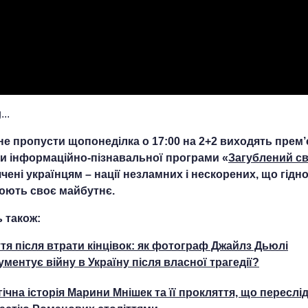
..
не пропусти щопонеділка о 17:00 на 2+2 виходять прем’
и інформаційно-пізнавальної програми «
Загублений св
чені українцям – нації незламних і нескорених, що гідн
ють своє майбутнє.
 також:
тя після втрати кінцівок: як фотограф Джайлз Дьюлі
ументує війну в Україну після власної трагедії?
гічна історія Марини Мнішек та її прокляття, що переслі