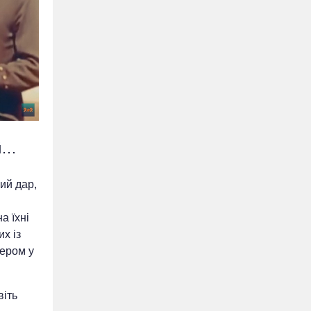
ій…
ий дар,
а їхні
х із
лером у
віть