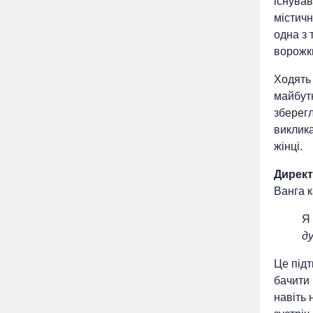
існува
містичн
одна з 
ворожки
Ходять 
майбутн
зберегл
виклика
жінці.
Директ
Ванга к
Я 
д
Це підт
бачити
навіть 