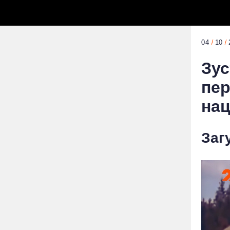
04
10
Зус
пер
нац
Заг