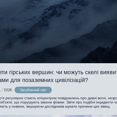
ти гірських вершин: чи можуть скелі вияви
ами для позаземних цивілізацій?
Загублений світ
2026
р'я регулярно стають епіцентром повідомлень про дивні вогні, незро
 об'єкти, що порушують закони фізики. Звіти про подібні інциденти ч
яють у новини, змушуючи дослідників шукати причини цих явищ.