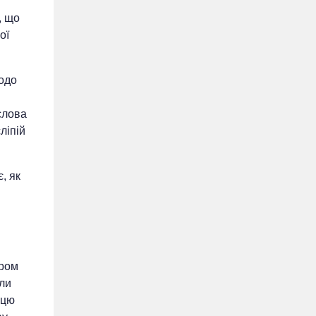
, що
ої
щодо
слова
ліпій
, як
аром
ли
 цю