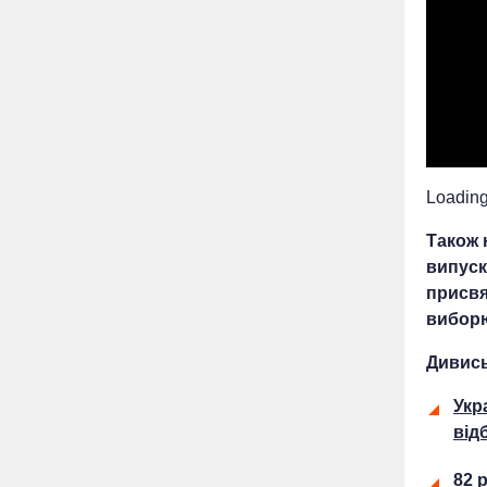
Loading.
Також 
випуск
присвя
виборю
Дивись
Укр
від
82 