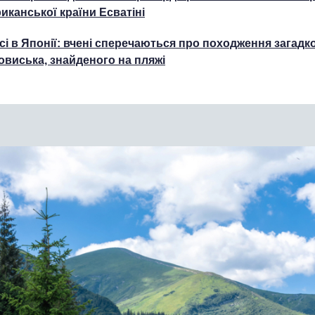
иканської країни Есватіні
сі в Японії: вчені сперечаються про походження загадк
овиська, знайденого на пляжі