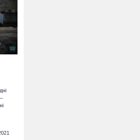
дні
 –
ні
2021