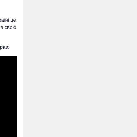
аїні це
на свою
раз: