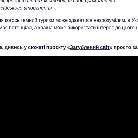
чі, Ірпені та інших містечок, які постраждали від
осійського вторгнення».
я когось темний туризм може здаватися незрозумілим, в Укр
ає потенціал, а країна може використати інтерес до цього 
.
е, дивись у сюжеті проєкту «
Загублений світ
» просто за