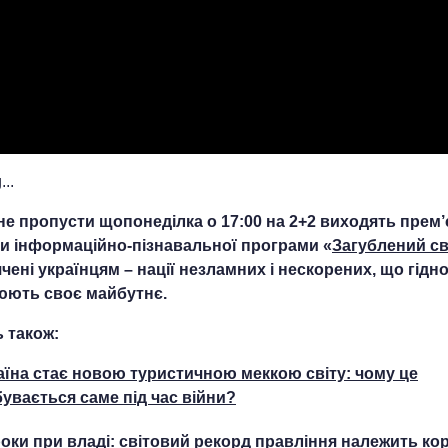
..
не пропусти щопонеділка о 17:00 на 2+2 виходять прем’
и інформаційно-пізнавальної програми «
Загублений св
чені українцям – нації незламних і нескорених, що гідн
ють своє майбутнє.
 також:
аїна стає новою туристичною меккою світу: чому це
бувається саме під час війни?
роки при владі: світовий рекорд правління належить к