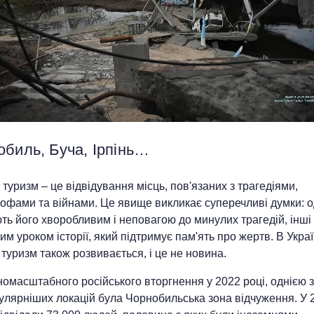
обиль, Буча, Ірпінь…
туризм – це відвідування місць, пов'язаних з трагедіями,
офами та війнами. Це явище викликає суперечливі думки: о
ь його хворобливим і неповагою до минулих трагедій, інші
м уроком історії, який підтримує пам'ять про жертв. В Украї
туризм також розвивається, і це не новина.
омасштабного російського вторгнення у 2022 році, однією з
улярніших локацій була Чорнобильська зона відчуження. У 