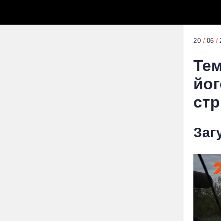
20
06
Тем
йог
стр
Заг