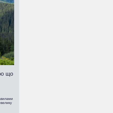
ро що
равилами
евелику