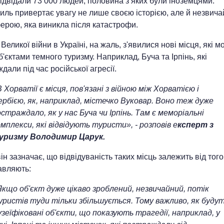
 відвідали 73 000 людей, половина з яких були іноземцями.
иль привертає увагу не лише своєю історією, але й незвич
ерою, яка виникла після катастрофи.
 Великої війни в Україні, на жаль, з'явилися нові місця, які м
б'єктами темного туризму. Наприклад, Буча та Ірпінь, які
дали під час російської агресії.
 Хорватії є місця, пов'язані з війною між Хорватією і
ербією, як, наприклад, містечко Вуковар. Воно теж дуже
страждало, як у нас Буча чи Ірпінь. Там є меморіальні
мплекси, які відвідують туристи», - розповів е
ксперт з
уризму Володимир Царук.
ін зазначає, що відвідуваність таких місць залежить від того,
авляють:
Якщо об'єкт дуже цікаво зроблений, незвичайний, потік
уристів туди тільки збільшується. Тому важливо, як буду
зеїфіковані об'єкти, що показують трагедії, наприклад, у