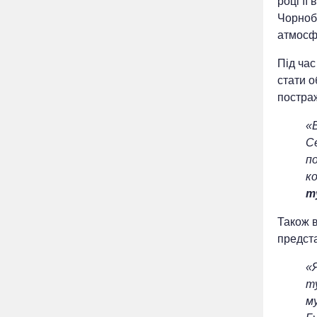
році її
Чорноб
атмосф
Під час
стати о
постраж
«В
С
по
ко
т
Також в
предст
«
т
му