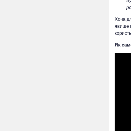
Бу
р
Хоча дл
явище м
користь
Як сам