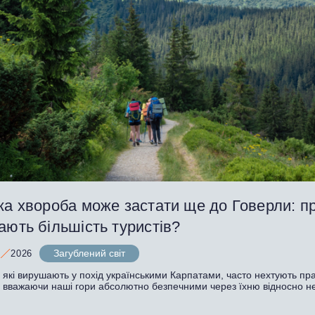
ка хвороба може застати ще до Говерли: п
ають більшість туристів?
Загублений світ
2026
, які вирушають у похід українськими Карпатами, часто нехтують п
, вважаючи наші гори абсолютно безпечними через їхню відносно н