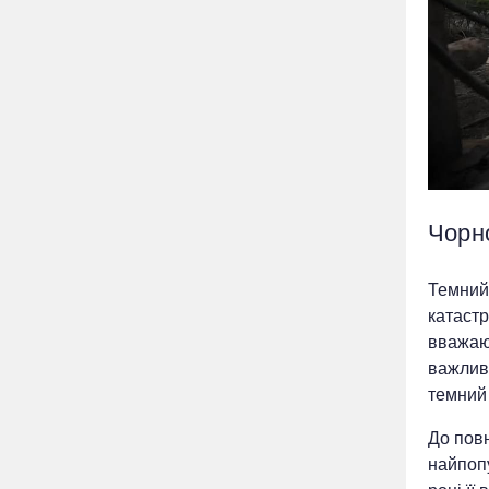
Чорн
Темний 
катастр
вважают
важливи
темний 
До повн
найпоп