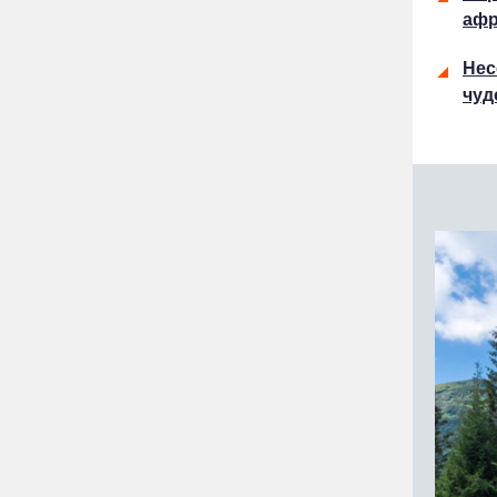
афр
Нес
чуд