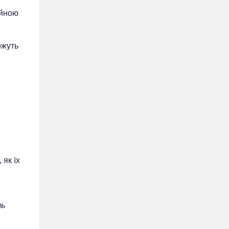
айною
ожуть
 як їх
ть