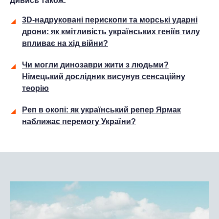
Дивись також:
3D-надруковані перископи та морські ударні
дрони: як кмітливість українських геніїв тилу
впливає на хід війни?
Чи могли динозаври жити з людьми?
Німецький дослідник висунув сенсаційну
теорію
Реп в окопі: як український репер Ярмак
наближає перемогу України?