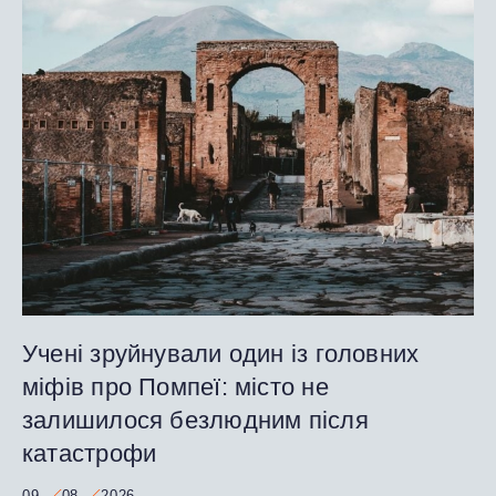
Учені зруйнували один із головних
міфів про Помпеї: місто не
залишилося безлюдним після
катастрофи
09
08
2026