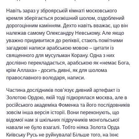
Навіть зараз у зброярській кімнаті московського
кремля зберігається розкішний шолом, оздоблений
дорогоцінним камінням. Дехто навіть вважає, що він
належав самому Олександру Невському. Але якщо
уважно придивитися до реліквії, стають помітними
загадкові написи арабською мовою – цитати із
священного для мусульман Корану. Одна з них
дослівно перекладається, арабською як «немає Бога,
крім Аллаха» - досить дивні, як для шолома
православного володаря, написи.
Частина дослідників пов’язує дивний артефакт із
Золотою Ордою, якій тоді підкорялася москва, але в
російського академіка Фоменка та його послідовників
зовсім інша версія історії. Вони переконують, що
відомої нам зі шкільних підручників монгольської
навали не було взагалі. Тобто ніяка Золота Орда
Київську Русь не руйнувала! Більше того, на їхнє