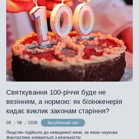
Святкування 100-річчя буде не
везінням, а нормою: як біоінженерія
кидає виклик законам старіння?
Загублений світ
08
08
2026
Людство підійшло до невидимої межі, за якою наукова
фантастика зливається з реальністю.