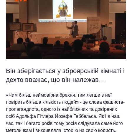
Він зберігається у зброярській кімнаті і
дехто вважає, що він належав…
«Чим більш неймовірна брехня, тим легше в неї
повірить більша кількість людей» - це слова фашиста-
пропагандиста, одного із найближчих та довірених
осіб Адольфа Гітлера Йозефа Геббельса. Як і в наш
час, так і багато років тому росія слідувала саме його
методичкам і викривляла історію на свою користь.