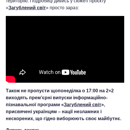
територію. Подробиці дивись у сюжеті проєкту
«
Загублений світ
» просто зараз:
Також не пропусти щопонеділка о 17:00 на 2+2
виходять прем’єрні випуски інформаційно-
пізнавальної програми «
Загублений світ
»,
присвячені українцям – нації незламних і
нескорених, що гідно виборюють своє майбутнє.