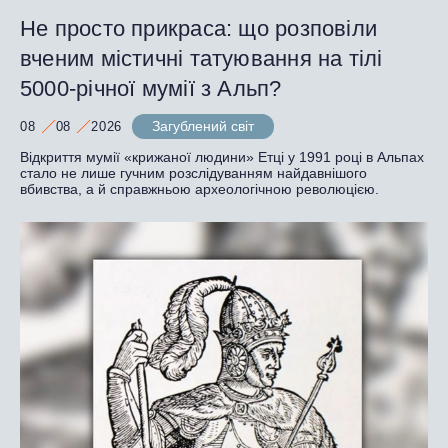
Не просто прикраса: що розповіли
вченим містичні татуювання на тілі
5000-річної мумії з Альп?
Загублений світ
08
08
2026
Відкриття мумії «крижаної людини» Етці у 1991 році в Альпах
стало не лише гучним розслідуванням найдавнішого
вбивства, а й справжньою археологічною революцією.