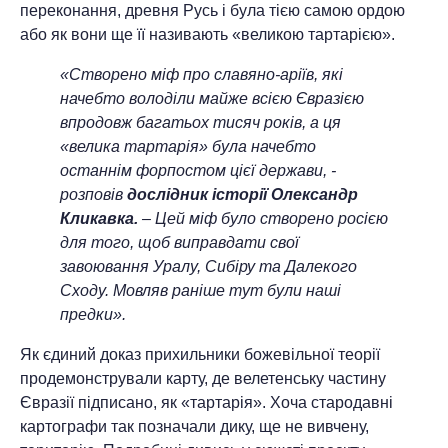
переконання, древня Русь і була тією самою ордою
або як вони ще її називають «великою тартарією».
«Створено міф про славяно-аріїв, які
начебто володіли майже всією Євразією
впродовж багатьох тисяч років, а ця
«велика тартарія» була начебто
останнім форпостом цієї держави, -
розповів
дослідник історії Олександр
Кликавка.
– Цей міф було створено росією
для того, щоб виправдати свої
завоювання Уралу, Сибіру та Далекого
Сходу. Мовляв раніше тут були наші
предки».
Як єдиний доказ прихильники божевільної теорії
продемонстрували карту, де велетенську частину
Євразії підписано, як «тартарія». Хоча стародавні
картографи так позначали дику, ще не вивчену,