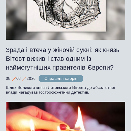
Зрада і втеча у жіночій сукні: як князь
Вітовт вижив і став одним із
наймогутніших правителів Європи?
Справжня історія
08
08
2026
Шлях Великого князя Литовського Вітовта до абсолютної
влади нагадував гостросюжетний детектив.