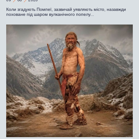
Коли згадують Помпеї, зазвичай уявляють місто, назавжди
поховане під шаром вулканічного попелу...