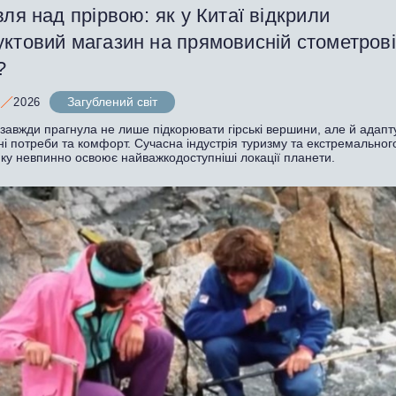
вля над прірвою: як у Китаї відкрили
уктовий магазин на прямовисній стометров
?
Загублений світ
2026
авжди прагнула не лише підкорювати гірські вершини, але й адапту
ні потреби та комфорт. Сучасна індустрія туризму та екстремальног
нку невпинно освоює найважкодоступніші локації планети.