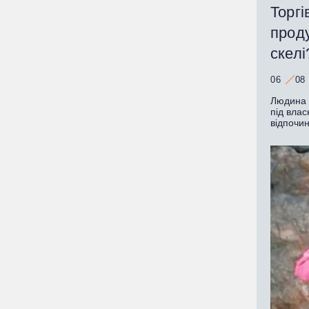
Торгі
прод
скелі
06
08
Людина з
під влас
відпочи