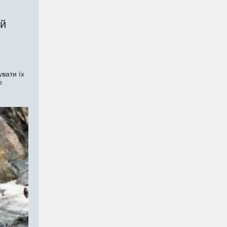
ій
вати їх
о