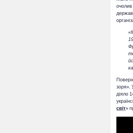
очолив 
державн
організа
«
19
Фр
т
йо
к
Поверну
зоря». 
діяло 1
українс
світ
» п