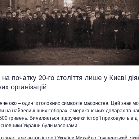
на початку 20-го століття лише у Києві дія
них організацій…
че око – один із головних символів масонства. Цей знак м
и на найвеличніших соборах, американських доларах та нав
500 гривень. Виявляється підручники історії приховують від
асновники України були масонами.
о знає, але автор історії України Михайло Грушевський, яки