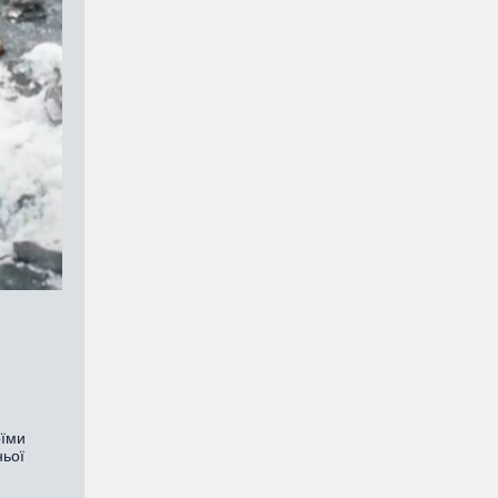
оїми
ньої