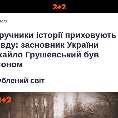
2022
ручники історії приховують
вду: засновник України
хайло Грушевський був
соном
ублений світ