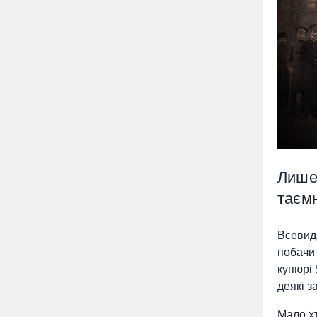
Лише 
таєм
Всевидя
побачит
купюрі 
деякі з
Мало хт