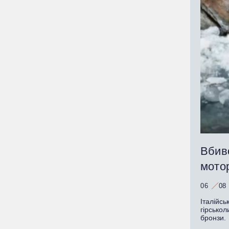
Вбивс
мото
06
08
Італійсь
гірсько
бронзи.