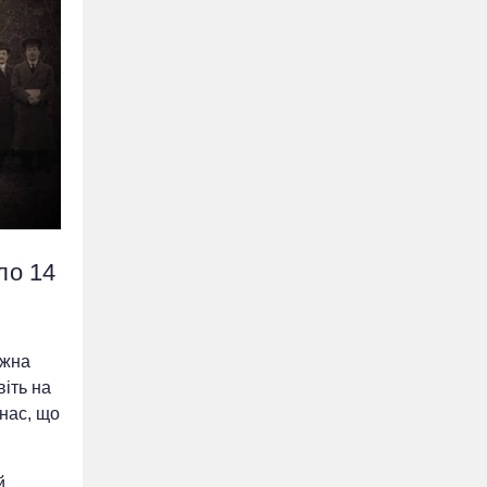
ло 14
ожна
іть на
 нас, що
й