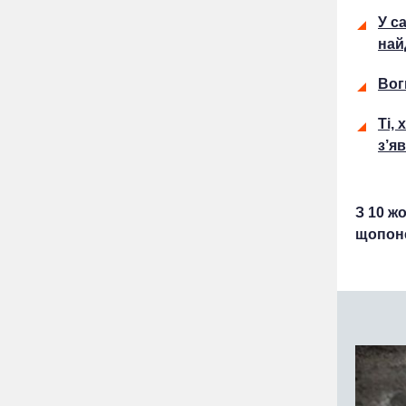
У с
най
Вог
Ті,
з’я
З 10 ж
щопонед