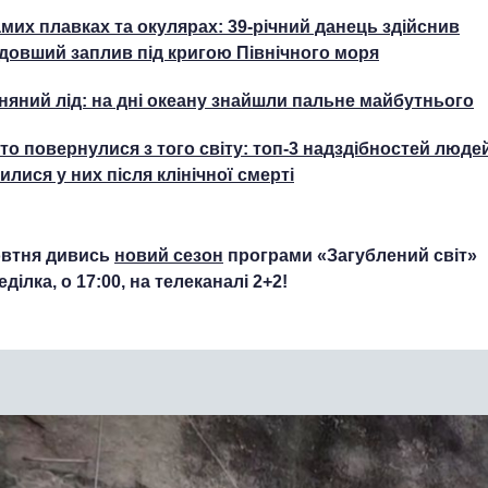
амих плавках та окулярах: 39-річний данець здійснив
довший заплив під кригою Північного моря
няний лід: на дні океану знайшли пальне майбутнього
 хто повернулися з того світу: топ-3 надздібностей люде
вилися у них після клінічної смерті
овтня дивись
новий сезон
програми «Загублений світ»
ілка, о 17:00, на телеканалі 2+2!