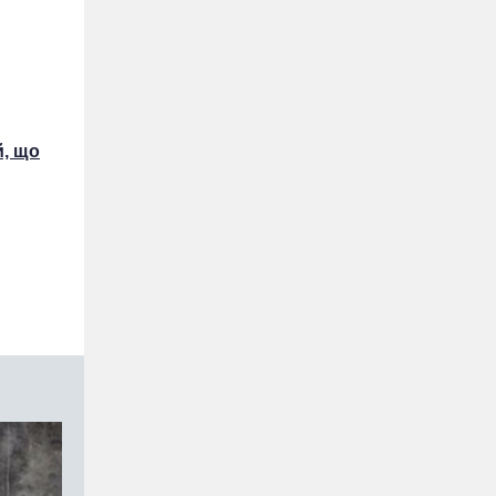
й, що