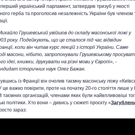
перший український парламент, затвердив тризуб у якості
ого герба та проголосив незалежність України був членом 
ції.
Михайло Грушевський увійшов до складу масонської ложі у
03 року. Подейкують, що це сталося під час відвідин
анції, коли він читав курс лекцій з історії України. Саме
оді масони, нібито, запропонували Грушевському просуват
го ідеї, книжки, друкувати на різні мови у Європі», -
андидат історичних наук Олег Бажан.
вшись із Франції він очолив таємну масонську ложу «Київс
У це важко повірити, проте на початку 20-го століття лише у 
4 таємних організацій, членами яких були найвпливовіші то
ькі політики. Хто вони – дивись у сюжеті проєкту «
Загублен
росто зараз: