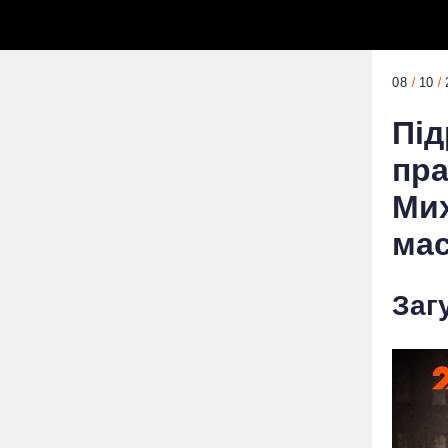
08
10
Під
пра
Ми
ма
Заг