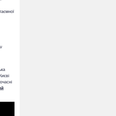
таємної
и
ька
Києві
гочасні
ий