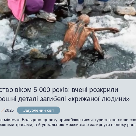
тво віком 5 000 років: вчені розкрили
рошні деталі загибелі «крижаної людини»
Загублений світ
2026
ке містечко Больцано щороку приваблює тисячі туристів не лише св
лижними трасами, а й унікальною можливістю зазирнути в епоху ран