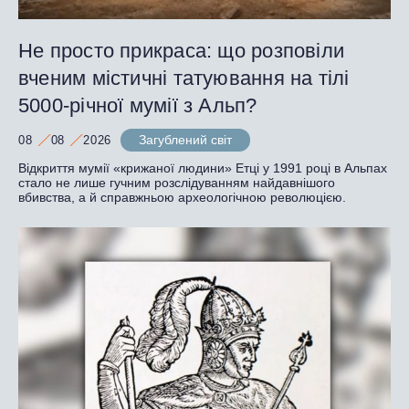
Не просто прикраса: що розповіли
вченим містичні татуювання на тілі
5000-річної мумії з Альп?
Загублений світ
08
08
2026
Відкриття мумії «крижаної людини» Етці у 1991 році в Альпах
стало не лише гучним розслідуванням найдавнішого
вбивства, а й справжньою археологічною революцією.