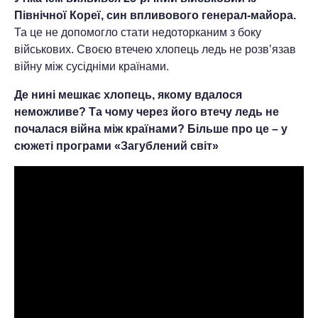
Північної Кореї, син впливового генерал-майора.
Та це не допомогло стати недоторканим з боку
військових. Своєю втечею хлопець ледь не розв’язав
війну між сусідніми країнами.
Де нині мешкає хлопець, якому вдалося
неможливе? Та чому через його втечу ледь не
почалася війна між країнами? Більше про це – у
сюжеті програми «Загублений світ»