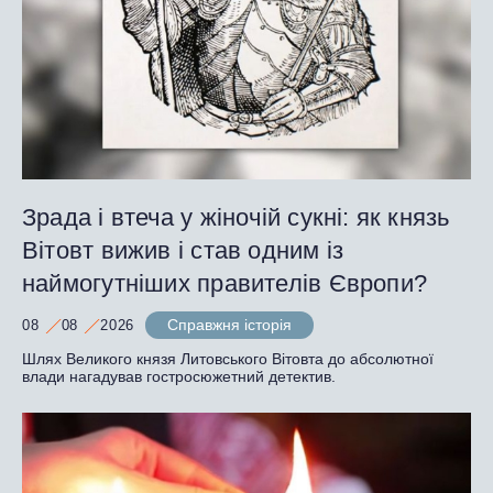
Зрада і втеча у жіночій сукні: як князь
Вітовт вижив і став одним із
наймогутніших правителів Європи?
Справжня історія
08
08
2026
Шлях Великого князя Литовського Вітовта до абсолютної
влади нагадував гостросюжетний детектив.