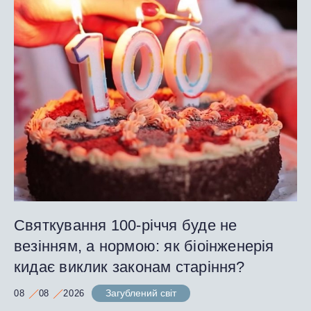
Святкування 100-річчя буде не
везінням, а нормою: як біоінженерія
кидає виклик законам старіння?
Загублений світ
08
08
2026