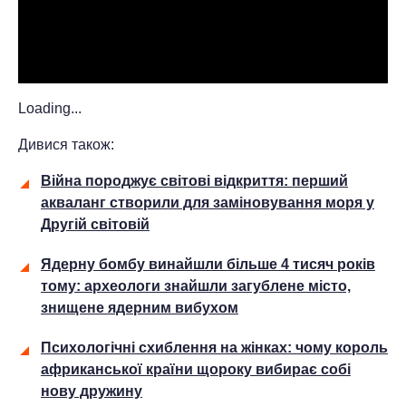
Loading...
Дивися також:
Війна породжує світові відкриття: перший
акваланг створили для заміновування моря у
Другій світовій
Ядерну бомбу винайшли більше 4 тисяч років
тому: археологи знайшли загублене місто,
знищене ядерним вибухом
Психологічні схиблення на жінках: чому король
африканської країни щороку вибирає собі
нову дружину