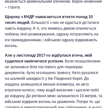
вважається кримінальним злочином. Вирок незмінний
– страта.
Щороку з КНДР намагаються втекти понад 10
тисяч людей.
Більшості з них не вдається дістатися
навіть кордону. А ті, хто якимось дивом опиняється
поблизу лінії розмежування, одразу потрапляють на
очі прикордонникам, і військові одразу відкривають
вогонь.
Але у листопаді 2017-го відбулася втеча, якій
судилося закінчитися успіхом.
Коли позашляховик
не зупинився біля постового для перевірки
документів, було оголошено тривогу. Авто рухалося
на шаленій швидкості у бік Південної Кореї. До
кордону залишалося менше кілометра, як авто
втратило колесо, тому водій вискочив і щосили побіг
до кордону. До рятівної межі залишилося 10 метрів, та
військові відкрили вогонь на ураження. Попри те, що
стріляти в демілітаризованій зоні заборонено, в нього