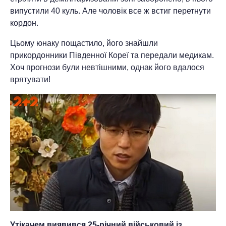
випустили 40 куль. Але чоловік все ж встиг перетнути
кордон.
Цьому юнаку пощастило, його знайшли
прикордонники Південної Кореї та передали медикам.
Хоч прогнози були невтішними, однак його вдалося
врятувати!
Утікачем виявився 25-річний військовий із