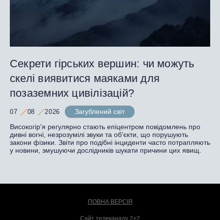
Секрети гірських вершин: чи можуть
скелі виявитися маяками для
позаземних цивілізацій?
Загублений світ
07
08
2026
Високогір'я регулярно стають епіцентром повідомлень про
дивні вогні, незрозумілі звуки та об'єкти, що порушують
закони фізики. Звіти про подібні інциденти часто потрапляють
у новини, змушуючи дослідників шукати причини цих явищ.
ПОВНА ВЕРСІЯ
Сайт телеканалу 2+2