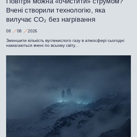
Повітря можна «очистити» струмом?
Вчені створили технологію, яка
вилучає CO₂ без нагрівання
08
08
2026
Зменшити кількість вуглекислого газу в атмосфері сьогодні
намагаються вчені по всьому світу...