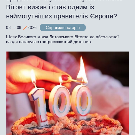
Вітовт вижив і став одним із
наймогутніших правителів Європи?
Справжня історія
08
08
2026
Шлях Великого князя Литовського Вітовта до абсолютної
влади нагадував гостросюжетний детектив.