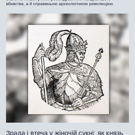
вбивства, а й справжньою археологічною революцією.
Зрада і втеча у жіночій сукні: як князь