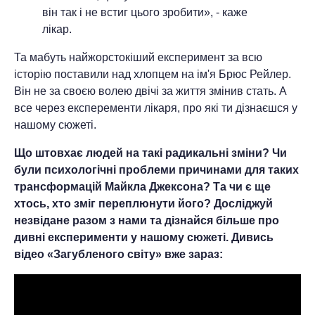
він так і не встиг цього зробити», - каже
лікар.
Та мабуть найжорстокіший експеримент за всю
історію поставили над хлопцем на ім'я Брюс Рейлер.
Він не за своєю волею двічі за життя змінив стать. А
все через експеременти лікаря, про які ти дізнаєшся у
нашому сюжеті.
Що штовхає людей на такі радикальні зміни? Чи
були психологічні проблеми причинами для таких
трансформацій Майкла Джексона? Та чи є ще
хтось, хто зміг переплюнути його? Досліджуй
незвідане разом з нами та дізнайся більше про
дивні експерименти у нашому сюжеті. Дивись
відео «Загубленого світу» вже зараз: