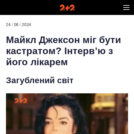
24
08
2024
Майкл Джексон міг бути
кастратом? Інтервʼю з
його лікарем
Загублений світ