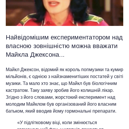
Найвідомішим експериментатором над
власною зовнішністю можна вважати
Майкла Джексона...
Майкл Джексон, відомий як король попмузики та кумир
мільйонів, є однією з найзнаменитіших постатей у світі
музики. Та мало хто знає, що Майкл був біологічним
кастратом. Таку заяву зробив його колишній лікар.
Згідно з його словами, жорстокий експеримент над
молодим Майклом був організований його власним
батьком, який вводив йому гормональні препарати.
«У підлітковому віці, коли змінюється