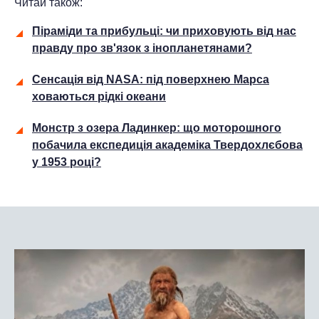
Читай також:
Піраміди та прибульці: чи приховують від нас
правду про зв'язок з інопланетянами?
Сенсація від NASA: під поверхнею Марса
ховаються рідкі океани
Монстр з озера Ладинкер: що моторошного
побачила експедиція академіка Твердохлєбова
у 1953 році?