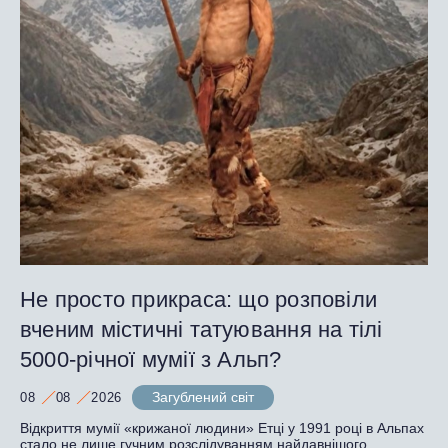
Не просто прикраса: що розповіли
вченим містичні татуювання на тілі
5000-річної мумії з Альп?
Загублений світ
08
08
2026
Відкриття мумії «крижаної людини» Етці у 1991 році в Альпах
стало не лише гучним розслідуванням найдавнішого