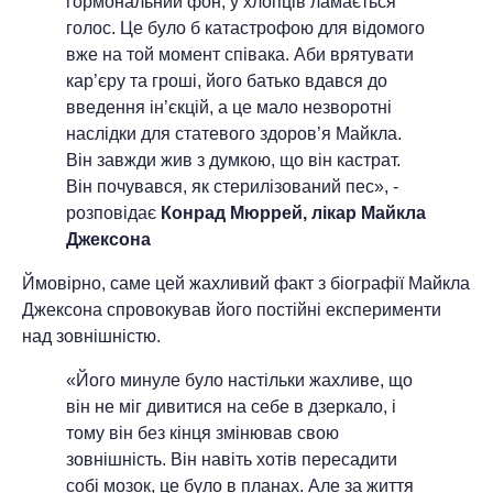
гормональний фон, у хлопців ламається
голос. Це було б катастрофою для відомого
вже на той момент співака. Аби врятувати
кар’єру та гроші, його батько вдався до
введення ін’єкцій, а це мало незворотні
наслідки для статевого здоров’я Майкла.
Він завжди жив з думкою, що він кастрат.
Він почувався, як стерилізований пес», -
розповідає
Конрад Мюррей, лікар Майкла
Джексона
Ймовірно, саме цей жахливий факт з біографії Майкла
Джексона спровокував його постійні експерименти
над зовнішністю.
«Його минуле було настільки жахливе, що
він не міг дивитися на себе в дзеркало, і
тому він без кінця змінював свою
зовнішність. Він навіть хотів пересадити
собі мозок, це було в планах. Але за життя