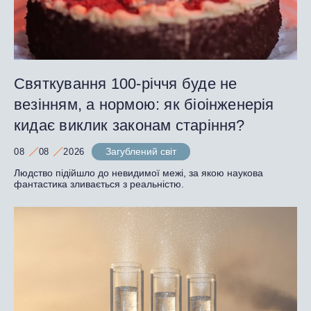
Святкування 100-річчя буде не
везінням, а нормою: як біоінженерія
кидає виклик законам старіння?
Загублений світ
08
08
2026
Людство підійшло до невидимої межі, за якою наукова
фантастика зливається з реальністю.