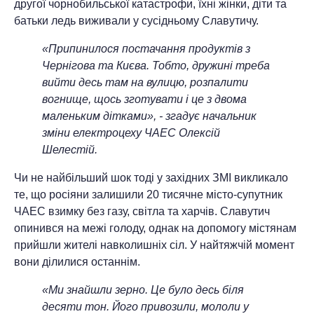
другої чорнобильської катастрофи, їхні жінки, діти та
батьки ледь виживали у сусідньому Славутичу.
«Припинилося постачання продуктів з
Чернігова та Києва. Тобто, дружині треба
вийти десь там на вулицю, розпалити
вогнище, щось зготувати і це з двома
маленьким дітками», - згадує начальник
зміни електроцеху ЧАЕС Олексій
Шелестій.
Чи не найбільший шок тоді у західних ЗМІ викликало
те, що росіяни залишили 20 тисячне місто-супутник
ЧАЕС взимку без газу, світла та харчів. Славутич
опинився на межі голоду, однак на допомогу містянам
прийшли жителі навколишніх сіл. У найтяжчій момент
вони ділилися останнім.
«Ми знайшли зерно. Це було десь біля
десяти тон. Його привозили, мололи у