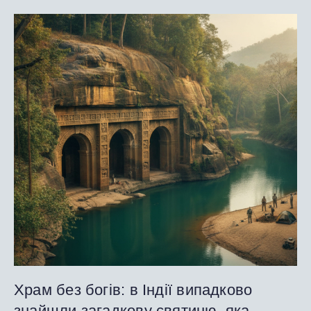
Храм без богів: в Індії випадково
знайшли загадкову святиню, яка