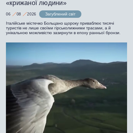
«крижаної людини»
Загублений світ
06
08
2026
Італійське містечко Больцано щороку приваблює тисячі
туристів не лише своїми гірськолижними трасами, а й
унікальною можливістю зазирнути в епоху ранньої бронзи.