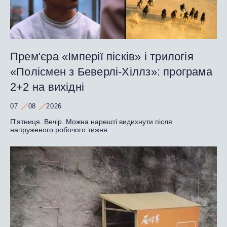
Прем'єра «Імперії пісків» і трилогія
«Полісмен з Беверлі-Хіллз»: програма
2+2 на вихідні
07
08
2026
П'ятниця. Вечір. Можна нарешті видихнути після
напруженого робочого тижня.