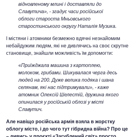
відновленому млині і доставляли до
Славутича», - згадує часи російської
облоги староста Мньовського
старостинського округу Наталія Музика.
І містяни і атомники безмежно вдячні незнайомим
небайдужим людям, які не дивлячись на своє скрутне
становище, знайшли можливість їм допомогти:
«
Приїжджала машина з картоплею,
молоком, грибами. Шикувалася черга десь
людей на 200. Дуже велика подяка і шана
селянам, які нас підтримували», - каже
атомник Олексій Шелестій, дружина якого
опинилася у російській облозі у місті
Славутич.
Але навіщо російська армія взяла в жорстку
облогу місто, і до чого тут гібридна війна? Про це
– дивись у проєкті «Загублений світ» просто