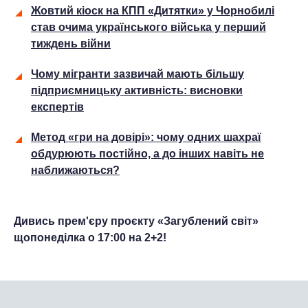
Жовтий кіоск на КПП «Дитятки» у Чорнобилі
став очима українського війська у перший
тиждень війни
Чому мігранти зазвичай мають більшу
підприємницьку активність: висновки
експертів
Метод «гри на довірі»: чому одних шахраї
обдурюють постійно, а до інших навіть не
наближаються?
Дивись прем'єру проєкту «Загублений світ»
щопонеділка о 17:00 на 2+2!