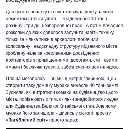
досліджувати покинуту домівку комах.
Для цього спочатку всі пустоти мурашнику залили
цементом і тільки уявіть – знадобилося 10 тонн
розчину і три дні безперервної праці. А потім почалися
розкопки до яких довелося залучити навіть техніку. І
тільки за кілька тижнів археологи побачили
колосальну і надскладну структуру підземного міста,
зроблену наче за кресленнями досвідчених
архітекторів з приміщеннями, дорогами, сміттєвими
ямами і безліччю тунелів, забезпечених вентиляцією.
Площа мегаполісу – 50 м² і 8 метрів глибиною. Щоб
створити таку домівку мурахи винесли 40 тонн землі.
Зусилля, які витратили комахи на будівництво цього
міста, порівнюють з тим, скільки знадобилося людям
для будівництва Великої Китайської стіни. Але чому
мурахи його залишили – дивись у сюжеті проєкту
«
Загублений світ
» просто зараз: