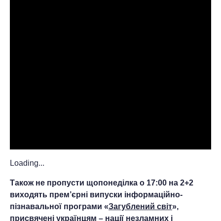
Loading...
Також не пропусти щопонеділка о 17:00 на 2+2
виходять прем’єрні випуски інформаційно-
пізнавальної програми «
Загублений світ
»,
присвячені українцям – нації незламних і