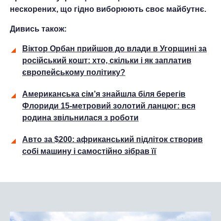
нескорених, що гідно виборюють своє майбутнє.
Дивись також:
Віктор Орбан прийшов до влади в Угорщині за
російський кошт: хто, скільки і як заплатив
європейському політику?
Американська сім’я знайшла біля берегів
Флориди 15-метровий золотий ланцюг: вся
родина звільнилася з роботи
Авто за $200: африканський підліток створив
собі машину і самостійно зібрав її