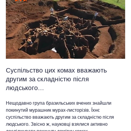
Суспільство цих комах вважають
другим за складністю після
людського…
Нещодавно група бразильських вчених знайшли
покинутий мурашник мурах-листорізів. Їхнє
суспільство вважають другим за складністю після
людського. Звісно ж, науковці взялися активно