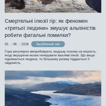
Смертельні ілюзії гір: як феномен
«третьої людини» змушує альпіністів
робити фатальні помилки?
Загублений світ
05
08
2026
Гори регулярно випробовують людську психіку на міцність,
іноді змушуючи мозок генерувати жахливі ілюзії. Що вище
піднімається людина, то більшому ризику піддається її
свідомість.