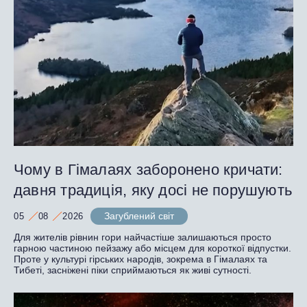
Чому в Гімалаях заборонено кричати:
давня традиція, яку досі не порушують
Загублений світ
05
08
2026
Для жителів рівнин гори найчастіше залишаються просто
гарною частиною пейзажу або місцем для короткої відпустки.
Проте у культурі гірських народів, зокрема в Гімалаях та
Тибеті, засніжені піки сприймаються як живі сутності.