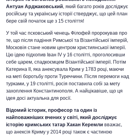
Антуан Арджаковський
, який багато років досліджує
російську та українську історії стверджує, що цей план
бере свій початок ще з 15 століття!
У той час псковський ченець Філофей пророкував про
те, що після падіння Римської та Візантійської імперій,
Московія стане новим центром християнської імперії.
Цю ідею підхопив Іван IV у 16 столітті, проголосивши
себе царем, спадкоємцем Візантійської імперії. Потім
Катерина II, яка анексувала Крим у 1783 році, маючи
на меті боротьбу проти Туреччини. Після перемоги над
турками, у 19 столітті, росія поставила собі за мету
захоплення Константинополя. А найцікавіше, що ця
ідея досі актуальна для росії.
Відомий історик, професор та один із
найповажніших вчених у світі, який досліджує
історію кримських татар Хакан Керемли
вважає,
що анексія Криму у 2014 році також є частиною