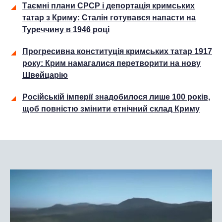
Таємні плани СРСР і депортація кримських
татар з Криму: Сталін готувався напасти на
Туреччину в 1946 році
Прогресивна конституція кримських татар 1917
року: Крим намагалися перетворити на нову
Швейцарію
Російській імперії знадобилося лише 100 років,
щоб повністю змінити етнічний склад Криму