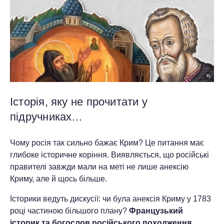
Історія, яку не прочитати у
підручниках…
Чому росія так сильно бажає Крим? Це питання має
глибоке історичне коріння. Виявляється, що російські
правителі завжди мали на меті не лише анексію
Криму, але й щось більше.
Історики ведуть дискусії: чи була анексія Криму у 1783
році частиною більшого плану?
Французький
історик та богослов російського походження