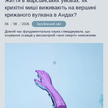
Життя в марсіанських умовах: як
крихітні миші виживають на вершині
крижаного вулкана в Андах?
Загублений світ
06
08
2026
Довгий час фундаментальна наука стверджувала, що
існування ссавців у високогірній «зоні смерті» неможливе.