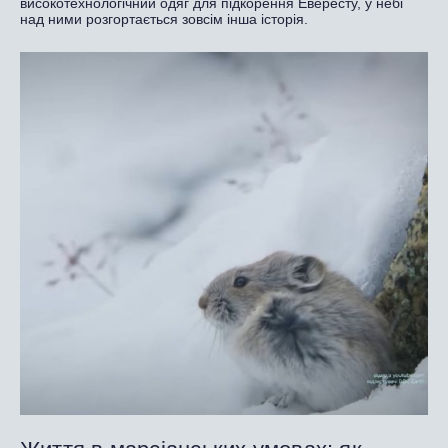
високотехнологічний одяг для підкорення Евересту, у небі
над ними розгортається зовсім інша історія.