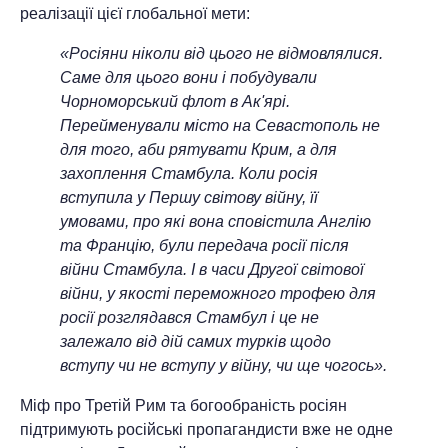
реалізації цієї глобальної мети:
«Росіяни ніколи від цього не відмовлялися.
Саме для цього вони і побудували
Чорноморський флот в Ак'ярі.
Перейменували місто на Севастополь не
для того, аби рятувати Крим, а для
захоплення Стамбула. Коли росія
вступила у Першу світову війну, її
умовами, про які вона сповістила Англію
та Францію, були передача росії після
війни Стамбула. І в часи Другої світової
війни, у якості переможного трофею для
росії розглядався Стамбул і це не
залежало від дій самих турків щодо
вступу чи не вступу у війну, чи ще чогось».
Міф про Третій Рим та богообраність росіян
підтримують російські пропагандисти вже не одне