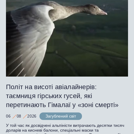
Політ на висоті авіалайнерів:
таємниця гірських гусей, які
перетинають Гімалаї у «зоні смерті»
Загублений світ
06
08
2026
У той час як досвідчені альпіністи витрачають десятки тисяч
доларів на кисневі балони, спеціальні маски та