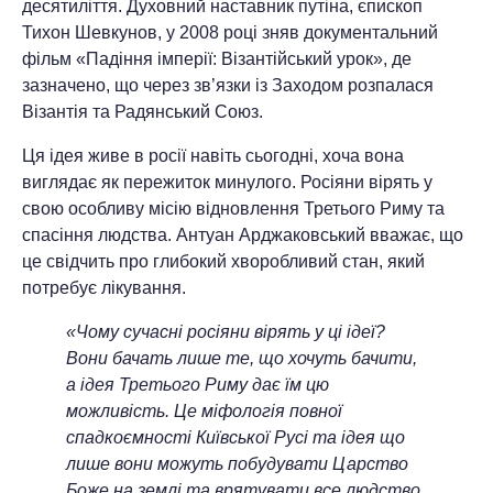
десятиліття. Духовний наставник путіна, єпископ
Тихон Шевкунов, у 2008 році зняв документальний
фільм «Падіння імперії: Візантійський урок», де
зазначено, що через зв’язки із Заходом розпалася
Візантія та Радянський Союз.
Ця ідея живе в росії навіть сьогодні, хоча вона
виглядає як пережиток минулого. Росіяни вірять у
свою особливу місію відновлення Третього Риму та
спасіння людства. Антуан Арджаковський вважає, що
це свідчить про глибокий хворобливий стан, який
потребує лікування.
«Чому сучасні росіяни вірять у ці ідеї?
Вони бачать лише те, що хочуть бачити,
а ідея Третього Риму дає їм цю
можливість. Це міфологія повної
спадкоємності Київської Русі та ідея що
лише вони можуть побудувати Царство
Боже на землі та врятувати все людство.