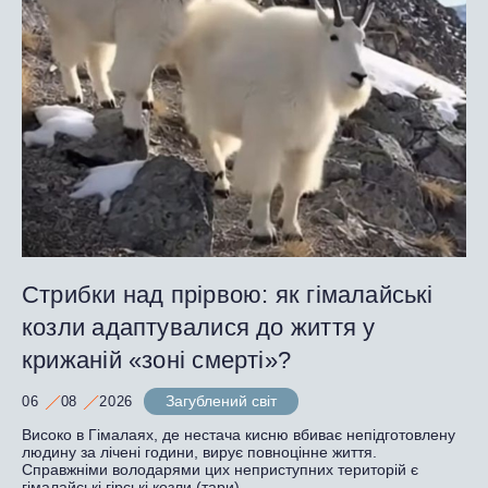
Стрибки над прірвою: як гімалайські
козли адаптувалися до життя у
крижаній «зоні смерті»?
Загублений світ
06
08
2026
Високо в Гімалаях, де нестача кисню вбиває непідготовлену
людину за лічені години, вирує повноцінне життя.
Справжніми володарями цих неприступних територій є
гімалайські гірські козли (тари).