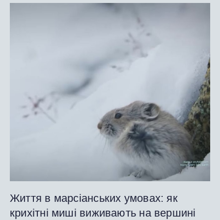
Життя в марсіанських умовах: як
крихітні миші виживають на вершині