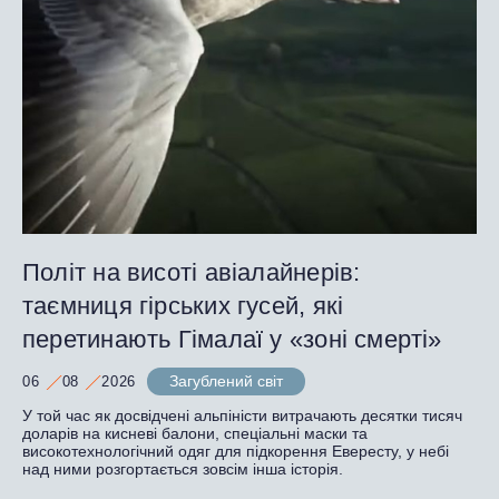
Політ на висоті авіалайнерів:
таємниця гірських гусей, які
перетинають Гімалаї у «зоні смерті»
Загублений світ
06
08
2026
У той час як досвідчені альпіністи витрачають десятки тисяч
доларів на кисневі балони, спеціальні маски та
високотехнологічний одяг для підкорення Евересту, у небі
над ними розгортається зовсім інша історія.