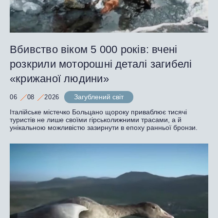
Вбивство віком 5 000 років: вчені
розкрили моторошні деталі загибелі
«крижаної людини»
Загублений світ
06
08
2026
Італійське містечко Больцано щороку приваблює тисячі
туристів не лише своїми гірськолижними трасами, а й
унікальною можливістю зазирнути в епоху ранньої бронзи.