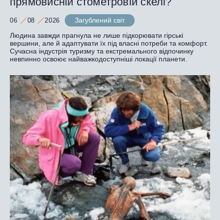
прямовисній стометровій скелі?
Загублений світ
06
08
2026
Людина завжди прагнула не лише підкорювати гірські
вершини, але й адаптувати їх під власні потреби та комфорт.
Сучасна індустрія туризму та екстремального відпочинку
невпинно освоює найважкодоступніші локації планети.