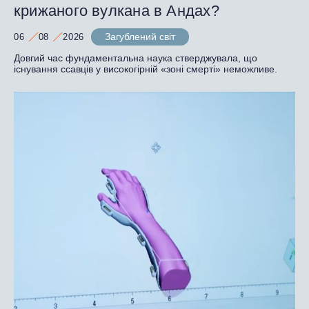
крижаного вулкана в Андах?
Загублений світ
06
08
2026
Довгий час фундаментальна наука стверджувала, що
існування ссавців у високогірній «зоні смерті» неможливе.