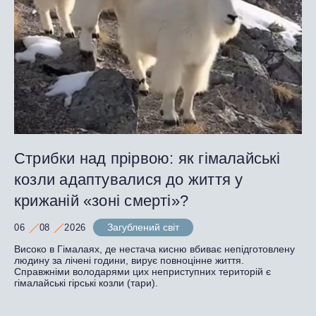
Стрибки над прірвою: як гімалайські
козли адаптувалися до життя у
крижаній «зоні смерті»?
Загублений світ
06
08
2026
Високо в Гімалаях, де нестача кисню вбиває непідготовлену
людину за лічені години, вирує повноцінне життя.
Справжніми володарями цих неприступних територій є
гімалайські гірські козли (тари).