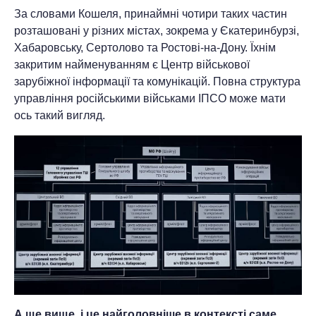
За словами Кошеля, принаймні чотири таких частин
розташовані у різних містах, зокрема у Єкатеринбурзі,
Хабаровську, Сертолово та Ростові-на-Дону. Їхнім
закритим найменуванням є Центр військової
зарубіжної інформації та комунікацій. Повна структура
управління російськими військами ІПСО може мати
ось такий вигляд.
А ще вище, і це найголовніше в контексті саме