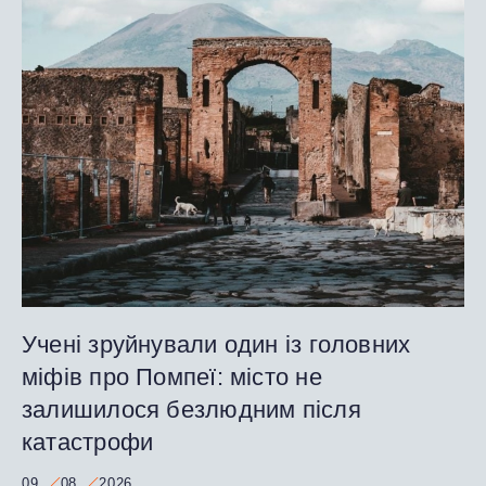
Учені зруйнували один із головних
міфів про Помпеї: місто не
залишилося безлюдним після
катастрофи
09
08
2026