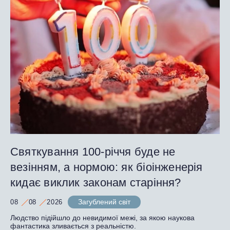
Святкування 100-річчя буде не
везінням, а нормою: як біоінженерія
кидає виклик законам старіння?
Загублений світ
08
08
2026
Людство підійшло до невидимої межі, за якою наукова
фантастика зливається з реальністю.