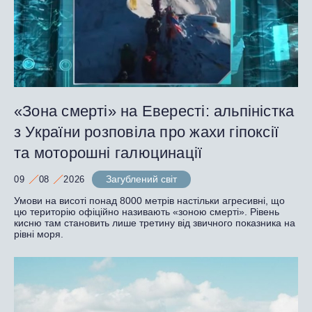
«Зона смерті» на Евересті: альпіністка
з України розповіла про жахи гіпоксії
та моторошні галюцинації
Загублений світ
09
08
2026
Умови на висоті понад 8000 метрів настільки агресивні, що
цю територію офіційно називають «зоною смерті». Рівень
кисню там становить лише третину від звичного показника на
рівні моря.