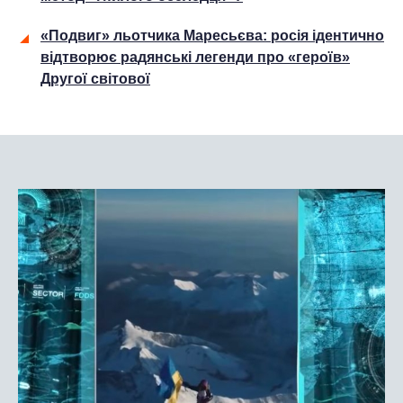
«Подвиг» льотчика Маресьєва: росія ідентично
відтворює радянські легенди про «героїв»
Другої світової