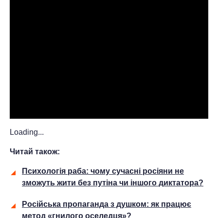
Loading...
Читай також:
Психологія раба: чому сучасні росіяни не
зможуть жити без путіна чи іншого диктатора?
Російська пропаганда з душком: як працює
метод «гнилого оселедця»?