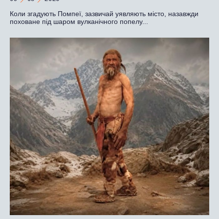
Коли згадують Помпеї, зазвичай уявляють місто, назавжди
поховане під шаром вулканічного попелу...