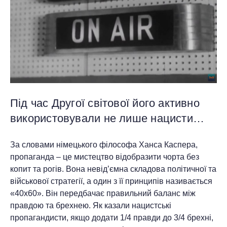
Під час Другої світової його активно
використовували не лише нацисти…
За словами німецького філософа Ханса Каспера,
пропаганда – це мистецтво відобразити чорта без
копит та рогів. Вона невід’ємна складова політичної та
військової стратегії, а один з її принципів називається
«40х60». Він передбачає правильний баланс між
правдою та брехнею. Як казали нацистські
пропагандисти, якщо додати 1/4 правди до 3/4 брехні,