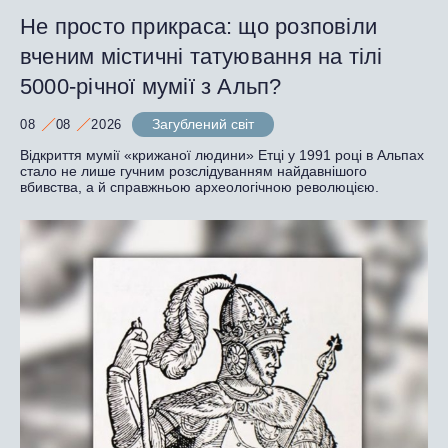
Не просто прикраса: що розповіли
вченим містичні татуювання на тілі
5000-річної мумії з Альп?
Загублений світ
08
08
2026
Відкриття мумії «крижаної людини» Етці у 1991 році в Альпах
стало не лише гучним розслідуванням найдавнішого
вбивства, а й справжньою археологічною революцією.