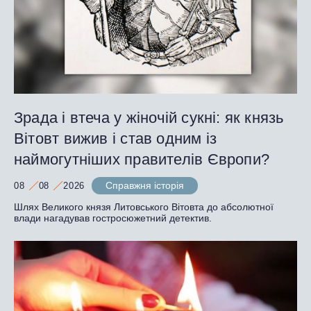
Зрада і втеча у жіночій сукні: як князь
Вітовт вижив і став одним із
наймогутніших правителів Європи?
Справжня історія
08
08
2026
Шлях Великого князя Литовського Вітовта до абсолютної
влади нагадував гостросюжетний детектив.