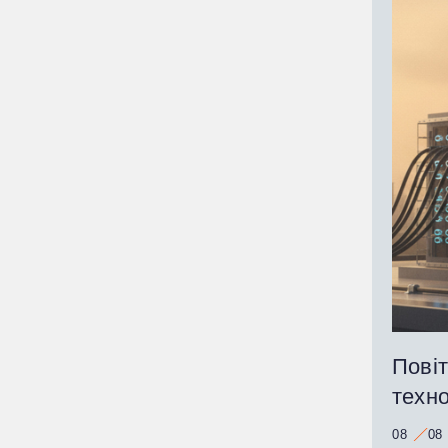
Пові
техно
08
08