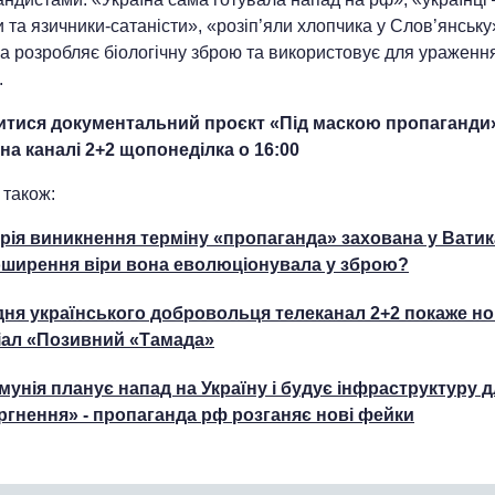
 та язичники-сатаністи», «розіп’яли хлопчика у Слов’янську
а розробляє біологічну зброю та використовує для ураженн
.
тися документальний проєкт «Під маскою пропаганди
на каналі 2+2 щопонеділка о 16:00
 також:
орія виникнення терміну «пропаганда» захована у Ватика
оширення віри вона еволюціонувала у зброю?
дня українського добровольця телеканал 2+2 покаже н
іал «Позивний «Тамада»
мунія планує напад на Україну і будує інфраструктуру 
ргнення» - пропаганда рф розганяє нові фейки