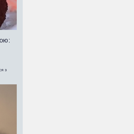
мою:
ся з