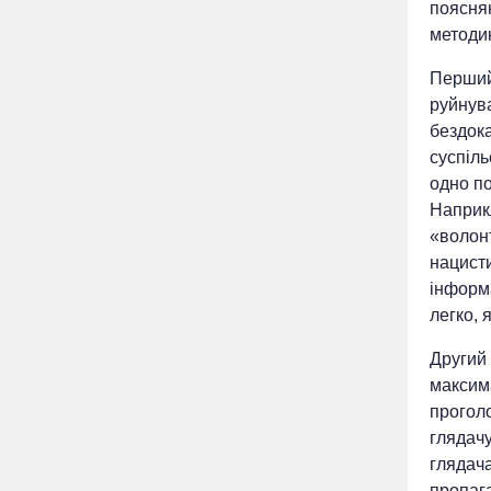
поясняю
методик
Перший
руйнув
бездок
суспіль
одно по
Наприк
«волонт
нацисти
інформа
легко, 
Другий
максим
прогол
глядачу
глядач
пропага