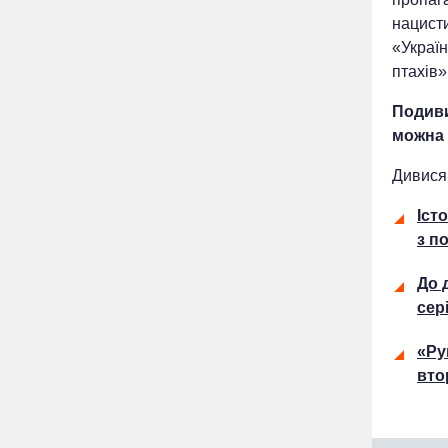
нацисти
«Україн
птахів»
Подиви
можна 
Дивися
Іст
з п
До 
сер
«Ру
вто