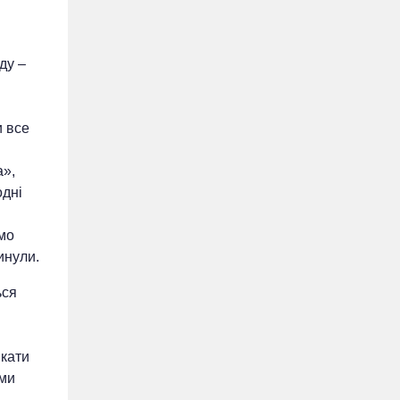
ду –
и все
а»,
одні
мо
инули.
ься
якати
ими
 —