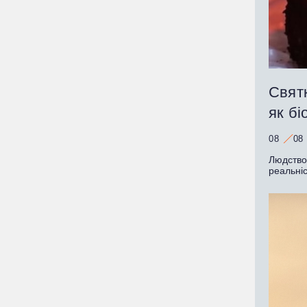
Святк
як бі
08
08
Людство
реальні