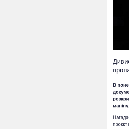
Диви
проп
В поне
докуме
розкри
маніп
Нагада
проєкт 