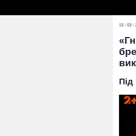
15
03
«Гн
бре
вик
Під