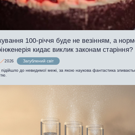
ування 100-річчя буде не везінням, а нор
оінженерія кидає виклик законам старіння?
Загублений світ
2026
 підійшло до невидимої межі, за якою наукова фантастика зливаєть
стю.