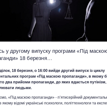
сь у другому випуску програми «Під маско
аганди» 18 березня…
ділок, 18 березня, о 16:00 вийде другий випуск із циклу
нтальних програм «Під маскою пропаганди», в якому 
то два прийоми пропаганди, до яких вдається путінізм
улювати людьми.
ємо, «Під маскою пропаганди» - п’ятисерійний документаль
в якому відомі українські психологи, політтехнологи та експ