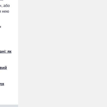
», або
я нею
»
ні: як
овий
для