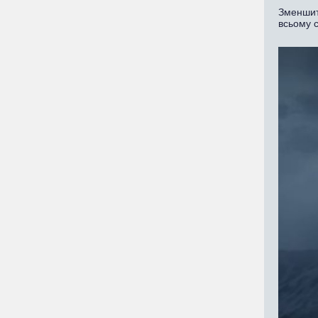
Зменшити
всьому св