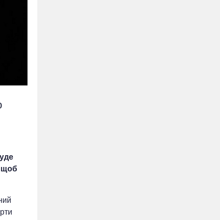
ю
буде
, щоб
ний
ерти