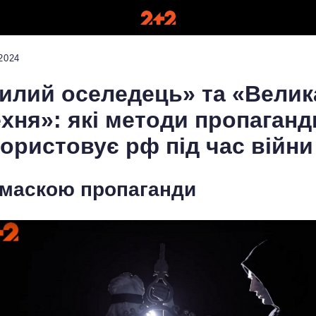
2024
илий оселедець» та «Велик
хня»: які методи пропаганд
ористовує рф під час війни
 маскою пропаганди