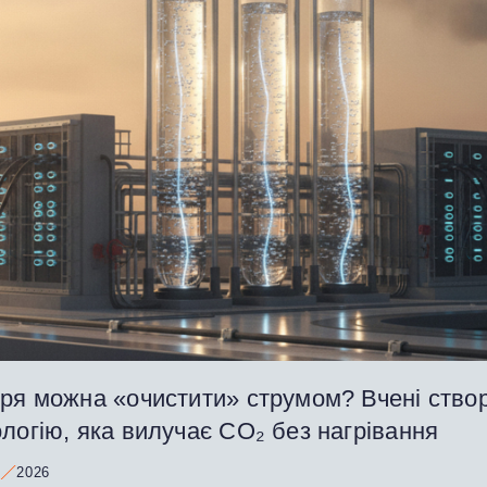
тря можна «очистити» струмом? Вчені ство
логію, яка вилучає CO₂ без нагрівання
2026