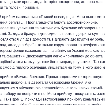
ть, що таке пропаганда, історію походження, які вона має
и та головні прийоми.
 прийом називається «Гнилий оселедець». Мета цього мето
ання репутації. Пропагандисти беруть абсолютно хибне,
азове звинувачення та викликають бурхливе обговорення в
стві. Закидам бракує підтверджень, проте підозри та сумнів
селяються у підсвідомості та відіграють деструктивну роль.
лад, «влада в Україні тотально корумпована та неефективн
ерські фонди наживаються на війні», «в Україні мешкають 
 та фашисти». Дискредитація легко «прилипає» до об’єкта
ційної атаки та змушує вже його виправдовуватися. Так са
як сморід гнилого оселедця, лишається на тому, в кого його к
 прийом «Велика брехня». Пропагандистами використовуєт
ально шокуюча, відверта та безсоромна брехня, яка
ошується з абсолютною впевненістю не залишаючи «зомбі-
» вибору не повірити в це. Мета прийому - шокувати та зал
а. Найвідоміші приклади застосування прийому кремлівськ
ндистами: «Україна сама готувала напад на рф», «українці