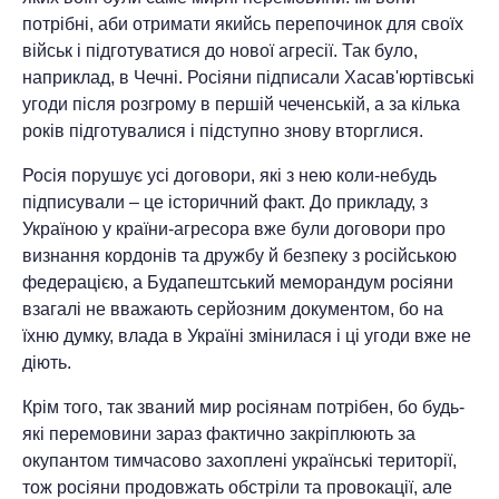
потрібні, аби отримати якийсь перепочинок для своїх
військ і підготуватися до нової агресії. Так було,
наприклад, в Чечні. Росіяни підписали Хасав'юртівські
угоди після розгрому в першій чеченській, а за кілька
років підготувалися і підступно знову вторглися.
Росія порушує усі договори, які з нею коли-небудь
підписували – це історичний факт. До прикладу, з
Україною у країни-агресора вже були договори про
визнання кордонів та дружбу й безпеку з російською
федерацією, а Будапештський меморандум росіяни
взагалі не вважають серйозним документом, бо на
їхню думку, влада в Україні змінилася і ці угоди вже не
діють.
Крім того, так званий мир росіянам потрібен, бо будь-
які перемовини зараз фактично закріплюють за
окупантом тимчасово захоплені українські території,
тож росіяни продовжать обстріли та провокації, але