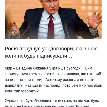
Росія порушує усі договори, які з нею
коли-небудь підписували…
Мир – це єдине бажання українців сьогодні. І цим
користується кремль, постійно заявляючи, що готовий
на переговори та мир. Але чому росіянам не варто
довіряти? І навіщо їм насправді потрібен мир про який
вони так говорять?
Однією з найулюбленіших тактик кремля під час будь-
яких воїн були саме мирні перемовини. Їм вони