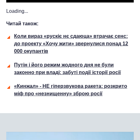
Loading...
Читай також:
Коли вираз «рускіє нє сдаюца» втрачає сенс:
до проекту «Хочу жити» звернулися понад 12
000 окупантів
Путін і його режим жодного дня не були
законно при владі: забуті події історії росії
«Кинжал» - НЕ гіперзвукова ракета: розкрито
міф про «незнищенну» зброю росії