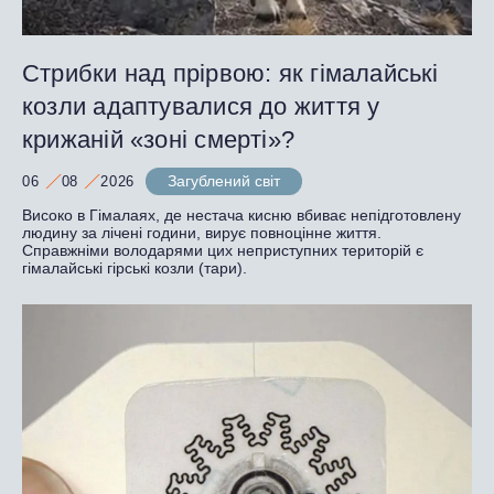
Стрибки над прірвою: як гімалайські
козли адаптувалися до життя у
крижаній «зоні смерті»?
Загублений світ
06
08
2026
Високо в Гімалаях, де нестача кисню вбиває непідготовлену
людину за лічені години, вирує повноцінне життя.
Справжніми володарями цих неприступних територій є
гімалайські гірські козли (тари).