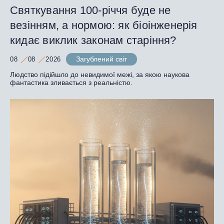
Святкування 100-річчя буде не
везінням, а нормою: як біоінженерія
кидає виклик законам старіння?
Загублений світ
08
08
2026
Людство підійшло до невидимої межі, за якою наукова
фантастика зливається з реальністю.