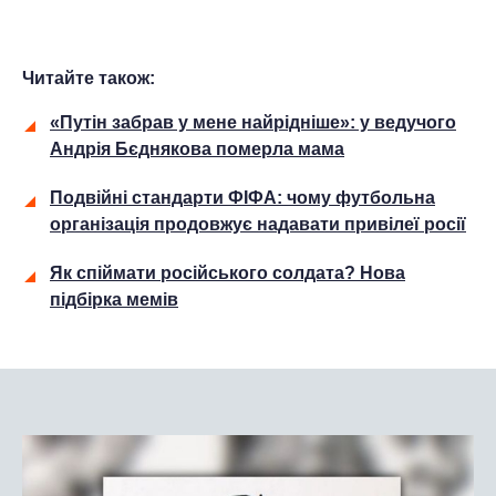
Читайте також:
«Путін забрав у мене найрідніше»: у ведучого
Андрія Бєднякова померла мама
Подвійні стандарти ФІФА: чому футбольна
організація продовжує надавати привілеї росії
Як спіймати російського солдата? Нова
підбірка мемів