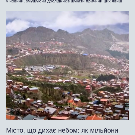
у новини, змушуючи дослідників шукати причини цих явищ.
Місто, що дихає небом: як мільйони