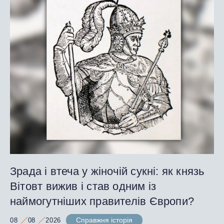
Зрада і втеча у жіночій сукні: як князь
Вітовт вижив і став одним із
наймогутніших правителів Європи?
Справжня історія
08
08
2026