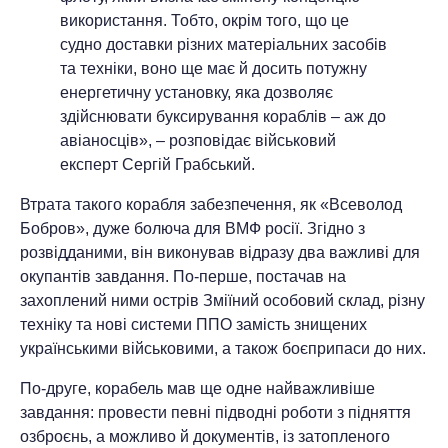
використання. Тобто, окрім того, що це
судно доставки різних матеріальних засобів
та техніки, воно ще має й досить потужну
енергетичну установку, яка дозволяє
здійснювати буксирування кораблів – аж до
авіаносців», – розповідає військовий
експерт Сергій Грабський.
Втрата такого корабля забезпечення, як «Всеволод
Бобров», дуже болюча для ВМФ росії. Згідно з
розвідданими, він виконував відразу два важливі для
окупантів завдання. По-перше, постачав на
захоплений ними острів Зміїний особовий склад, різну
техніку та нові системи ППО замість знищених
українськими військовими, а також боєприпаси до них.
По-друге, корабель мав ще одне найважливіше
завдання: провести певні підводні роботи з підняття
озброєнь, а можливо й документів, із затопленого