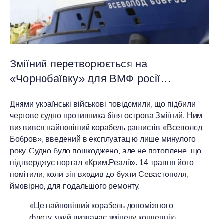
Зміїний перетворюється на
«Чорнобаївку» для ВМФ росії…
Днями українські військові повідомили, що підбили
чергове судно противника біля острова Зміїний. Ним
виявився найновіший корабель рашистів «Всеволод
Бобров», введений в експлуатацію лише минулого
року. Судно було пошкоджено, але не потоплене, що
підтверджує портал «Крим.Реалії». 14 травня його
помітили, коли він входив до бухти Севастополя,
ймовірно, для подальшого ремонту.
«Це найновіший корабель допоміжного
флоту, який визначає змінену концепцію