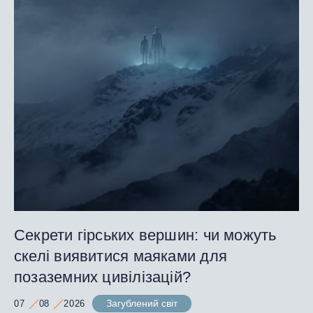
Секрети гірських вершин: чи можуть
скелі виявитися маяками для
позаземних цивілізацій?
Загублений світ
07
08
2026