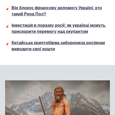
Він блокує фінансову допомогу Україні: хто
такий Ренд Пол?
Інвестиція в поразку росії: як українці можуть
прискорити перемогу над окупантом
Китайська криптобіржа заборонила росіянам
виводити свої кошти