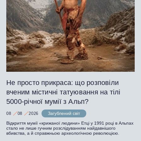
Не просто прикраса: що розповіли
вченим містичні татуювання на тілі
5000-річної мумії з Альп?
Загублений світ
08
08
2026
Відкриття мумії «крижаної людини» Етці у 1991 році в Альпах
стало не лише гучним розслідуванням найдавнішого
вбивства, а й справжньою археологічною революцією.