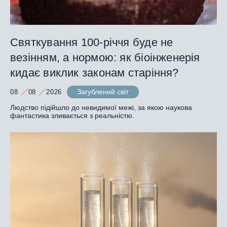
Святкування 100-річчя буде не
везінням, а нормою: як біоінженерія
кидає виклик законам старіння?
Загублений світ
08
08
2026
Людство підійшло до невидимої межі, за якою наукова
фантастика зливається з реальністю.