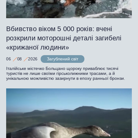
Вбивство віком 5 000 років: вчені
розкрили моторошні деталі загибелі
«крижаної людини»
Загублений світ
06
08
2026
Італійське містечко Больцано щороку приваблює тисячі
туристів не лише своїми гірськолижними трасами, а й
унікальною можливістю зазирнути в епоху ранньої бронзи.