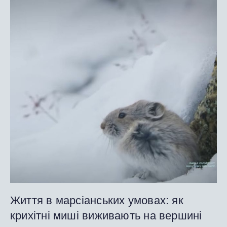
Життя в марсіанських умовах: як
крихітні миші виживають на вершині