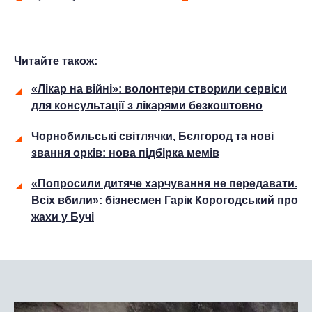
Читайте також:
«Лікар на війні»: волонтери створили сервіси
для консультації з лікарями безкоштовно
Чорнобильські світлячки, Бєлгород та нові
звання орків: нова підбірка мемів
«Попросили дитяче харчування не передавати.
Всіх вбили»: бізнесмен Гарік Корогодський про
жахи у Бучі