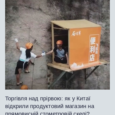
Торгівля над прірвою: як у Китаї
відкрили продуктовий магазин на
прямовисній стометровій скелі?