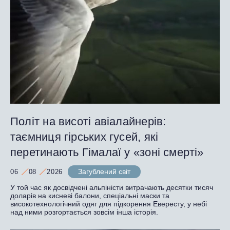
Політ на висоті авіалайнерів:
таємниця гірських гусей, які
перетинають Гімалаї у «зоні смерті»
Загублений світ
06
08
2026
У той час як досвідчені альпіністи витрачають десятки тисяч
доларів на кисневі балони, спеціальні маски та
високотехнологічний одяг для підкорення Евересту, у небі
над ними розгортається зовсім інша історія.