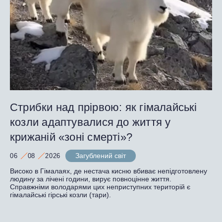
Стрибки над прірвою: як гімалайські
козли адаптувалися до життя у
крижаній «зоні смерті»?
Загублений світ
06
08
2026
Високо в Гімалаях, де нестача кисню вбиває непідготовлену
людину за лічені години, вирує повноцінне життя.
Справжніми володарями цих неприступних територій є
гімалайські гірські козли (тари).