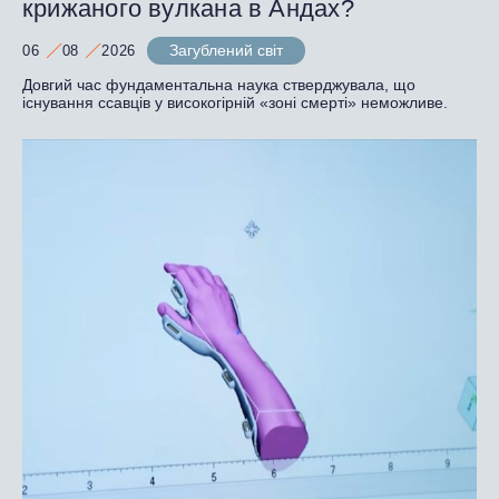
крижаного вулкана в Андах?
Загублений світ
06
08
2026
Довгий час фундаментальна наука стверджувала, що
існування ссавців у високогірній «зоні смерті» неможливе.