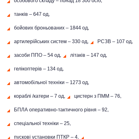
особового складу ‒ понад 18 300 осіб,
танків ‒ 647 од,
бойових броньованих ‒ 1844 од,
артилерійських систем – 330 од,
РСЗВ ‒ 107 од,
засоби ППО ‒ 54 од,
літаків – 147 од,
гелікоптерів – 134 од,
автомобільної техніки ‒ 1273 од,
кораблі /катери ‒ 7 од,
цистерн з ПММ ‒ 76,
БПЛА оперативно-тактичного рівня ‒ 92,
спеціальної техніки – 25,
пускові установки ПТКР – 4.