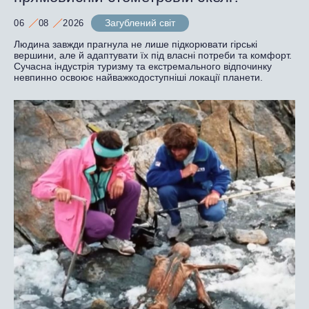
Загублений світ
06
08
2026
Людина завжди прагнула не лише підкорювати гірські
вершини, але й адаптувати їх під власні потреби та комфорт.
Сучасна індустрія туризму та екстремального відпочинку
невпинно освоює найважкодоступніші локації планети.