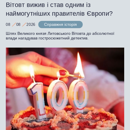
Вітовт вижив і став одним із
наймогутніших правителів Європи?
Справжня історія
08
08
2026
Шлях Великого князя Литовського Вітовта до абсолютної
влади нагадував гостросюжетний детектив.