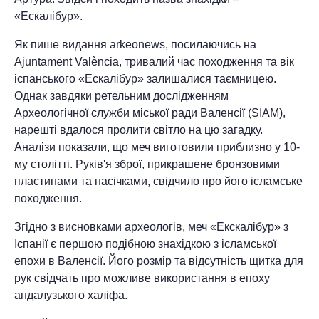
«Ескалібур».
Як пише видання arkeonews, посилаючись на
Ajuntament València, тривалий час походження та вік
іспанського «Ескалібур» залишалися таємницею.
Однак завдяки ретельним дослідженням
Археологічної служби міської ради Валенсії (SIAM),
нарешті вдалося пролити світло на цю загадку.
Аналізи показали, що меч виготовили приблизно у 10-
му столітті. Руків'я зброї, прикрашене бронзовими
пластинами та насічками, свідчило про його ісламське
походження.
Згідно з висновками археологів, меч «Екскалібур» з
Іспанії є першою подібною знахідкою з ісламської
епохи в Валенсії. Його розмір та відсутність щитка для
рук свідчать про можливе використання в епоху
андалузького халіфа.