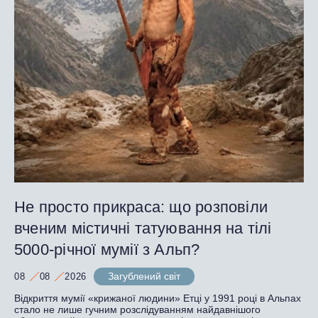
Не просто прикраса: що розповіли
вченим містичні татуювання на тілі
5000-річної мумії з Альп?
Загублений світ
08
08
2026
Відкриття мумії «крижаної людини» Етці у 1991 році в Альпах
стало не лише гучним розслідуванням найдавнішого