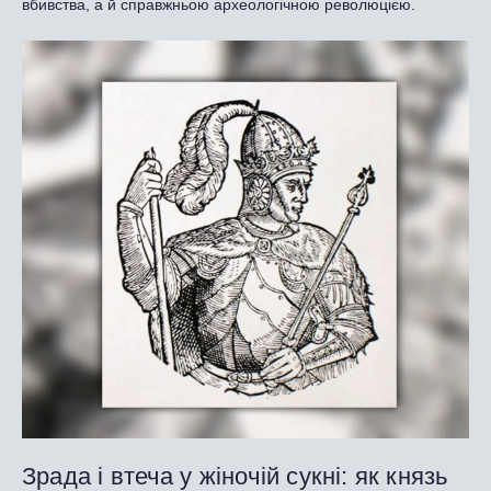
вбивства, а й справжньою археологічною революцією.
Зрада і втеча у жіночій сукні: як князь