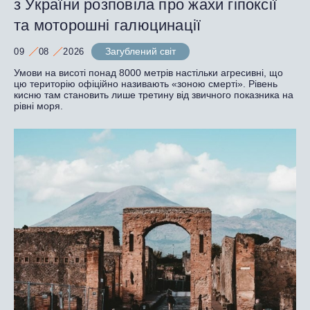
з України розповіла про жахи гіпоксії
та моторошні галюцинації
Загублений світ
09
08
2026
Умови на висоті понад 8000 метрів настільки агресивні, що
цю територію офіційно називають «зоною смерті». Рівень
кисню там становить лише третину від звичного показника на
рівні моря.