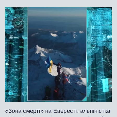
«Зона смерті» на Евересті: альпіністка