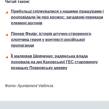
Читай також:
Прибульці спілкувалися з нашими пращурами і
розповідали їм про космос: загадкові перекази
племені догонів
Піонер Федір: історія штучно-створеного
хлопчика героя у контексті російської
пропаганди
Її малював Шевченко: радянська влада
поховала на дні Каховської ГЕС старовинну
козацьку Покровську церкву
Фото: Ajuntament València