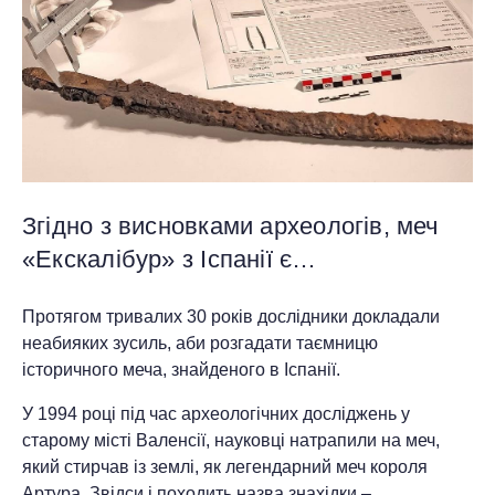
Згідно з висновками археологів, меч
«Екскалібур» з Іспанії є…
Протягом тривалих 30 років дослідники докладали
неабияких зусиль, аби розгадати таємницю
історичного меча, знайденого в Іспанії.
У 1994 році під час археологічних досліджень у
старому місті Валенсії, науковці натрапили на меч,
який стирчав із землі, як легендарний меч короля
Артура. Звідси і походить назва знахідки –