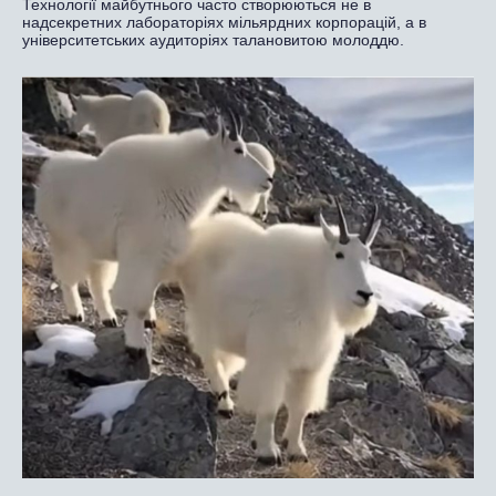
Технології майбутнього часто створюються не в
надсекретних лабораторіях мільярдних корпорацій, а в
університетських аудиторіях талановитою молоддю.