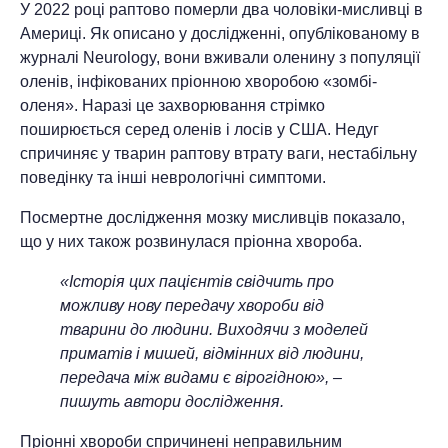
У 2022 році раптово померли два чоловіки-мисливці в
Америці. Як описано у дослідженні, опублікованому в
журналі Neurology, вони вживали оленину з популяції
оленів, інфікованих пріонною хворобою «зомбі-
оленя». Наразі це захворювання стрімко
поширюється серед оленів і лосів у США. Недуг
спричиняє у тварин раптову втрату ваги, нестабільну
поведінку та інші неврологічні симптоми.
Посмертне дослідження мозку мисливців показало,
що у них також розвинулася пріонна хвороба.
«Історія цих пацієнтів свідчить про
можливу нову передачу хвороби від
тварини до людини. Виходячи з моделей
приматів і мишей, відмінних від людини,
передача між видами є вірогідною», –
пишуть автори дослідження.
Пріонні хвороби спричинені неправильним