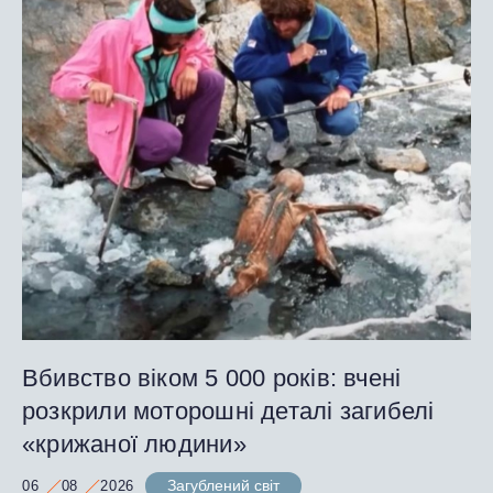
Вбивство віком 5 000 років: вчені
розкрили моторошні деталі загибелі
«крижаної людини»
Загублений світ
06
08
2026