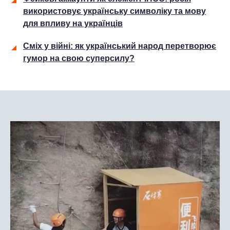
використовує українську символіку та мову
для впливу на українців
Сміх у війні: як український народ перетворює
гумор на свою суперсилу?