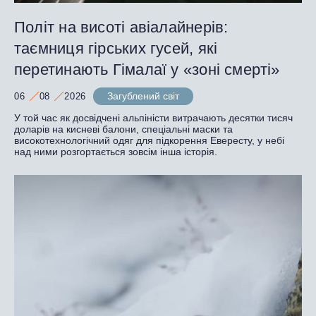
Політ на висоті авіалайнерів:
таємниця гірських гусей, які
перетинають Гімалаї у «зоні смерті»
Загублений світ
06
08
2026
У той час як досвідчені альпіністи витрачають десятки тисяч
доларів на кисневі балони, спеціальні маски та
високотехнологічний одяг для підкорення Евересту, у небі
над ними розгортається зовсім інша історія.