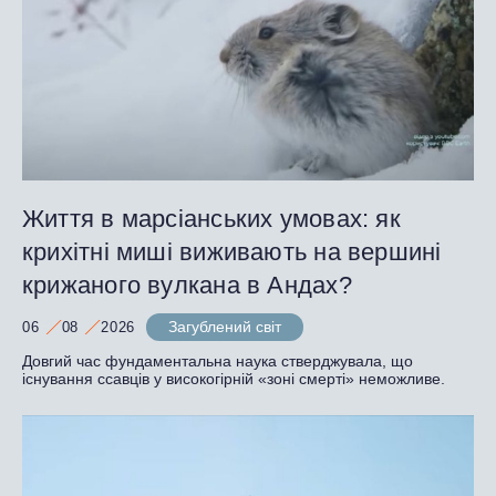
Життя в марсіанських умовах: як
крихітні миші виживають на вершині
крижаного вулкана в Андах?
Загублений світ
06
08
2026
Довгий час фундаментальна наука стверджувала, що
існування ссавців у високогірній «зоні смерті» неможливе.