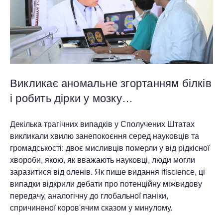
Викликає аномальне згортанням білків
і робить дірки у мозку…
Декілька трагічних випадків у Сполучених Штатах
викликали хвилю занепокоєння серед науковців та
громадськості: двоє мисливців померли у від рідкісної
хвороби, якою, як вважають науковці, люди могли
заразитися від оленів. Як пише видання iflscience, ці
випадки відкрили дебати про потенційну міжвидову
передачу, аналогічну до глобальної паніки,
спричиненої коров'ячим сказом у минулому.