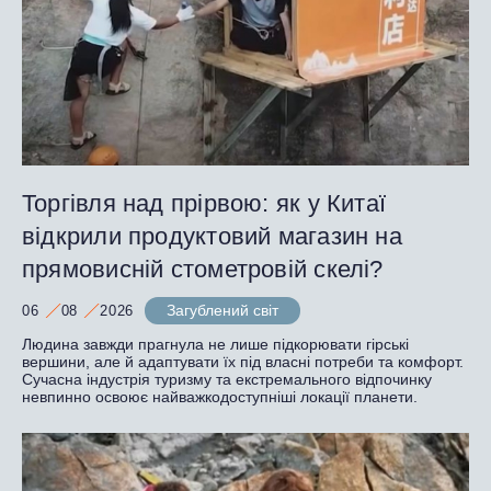
Торгівля над прірвою: як у Китаї
відкрили продуктовий магазин на
прямовисній стометровій скелі?
Загублений світ
06
08
2026
Людина завжди прагнула не лише підкорювати гірські
вершини, але й адаптувати їх під власні потреби та комфорт.
Сучасна індустрія туризму та екстремального відпочинку
невпинно освоює найважкодоступніші локації планети.