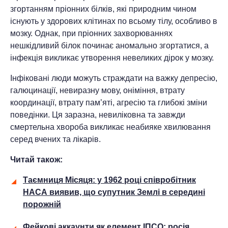
згортанням пріонних білків, які природним чином
існують у здорових клітинах по всьому тілу, особливо в
мозку. Однак, при пріонних захворюваннях
нешкідливий білок починає аномально згортатися, а
інфекція викликає утворення невеликих дірок у мозку.
Інфіковані люди можуть страждати на важку депресію,
галюцинації, невиразну мову, оніміння, втрату
координації, втрату пам’яті, агресію та глибокі зміни
поведінки. Ця заразна, невиліковна та завжди
смертельна хвороба викликає неабияке хвилювання
серед вчених та лікарів.
Читай також:
Таємниця Місяця: у 1962 році співробітник
НАСА виявив, що супутник Землі в середині
порожній
Фейкові аккаунти як елемент ІПСО: росія