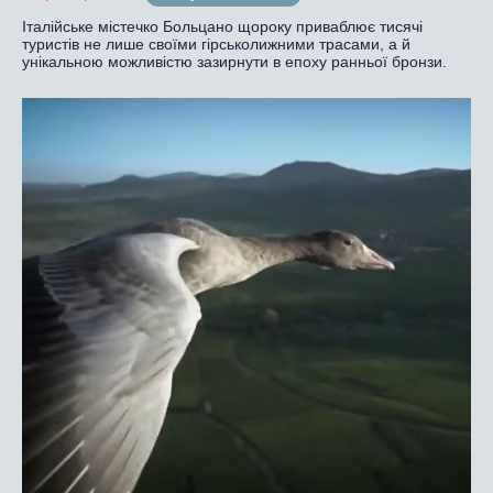
Італійське містечко Больцано щороку приваблює тисячі
туристів не лише своїми гірськолижними трасами, а й
унікальною можливістю зазирнути в епоху ранньої бронзи.