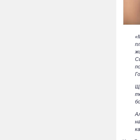
«М
пл
ж
С
по
Г
Ще
т
б
Ал
на
к