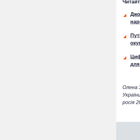
Читайт
Джо
нар
Пут
оку
Циф
для
Олена 
України
росія 2