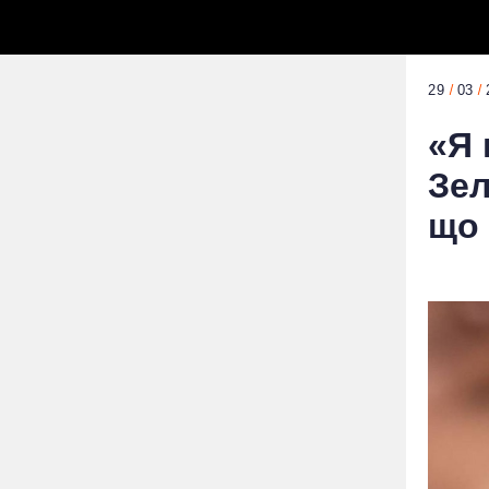
29
03
«Я 
Зел
що 