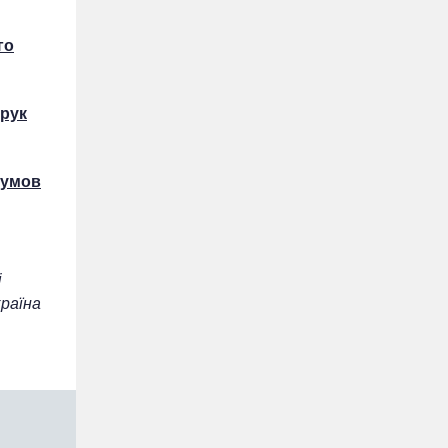
го
 рук
 умов
і
країна