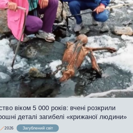
тво віком 5 000 років: вчені розкрили
рошні деталі загибелі «крижаної людини»
Загублений світ
2026