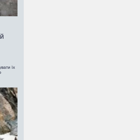
ій
вати їх
о