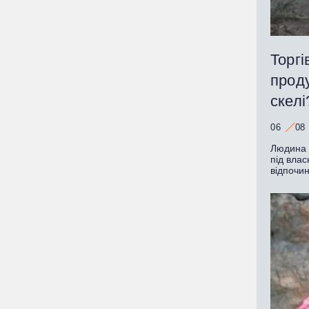
Торгі
прод
скелі
06
08
Людина з
під влас
відпочи