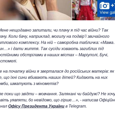
ене нещодавно запитали, чи плачу я під час війни? Так
ачу. Коли бачу, наприклад, могилу на подвір’ї звичайного
итлового комплексу. На ній – саморобна табличка: «Мам
ин…» і дати життя. Так сусіди ховають загиблих під
стійними обстрілами в наших містах – Маріуполі, Бучі,
остомелі.
 на початку війни я зверталася до російських матерів: як
е, що їхні сини вбивають наших дітей? Кидають на них
омби, шматують з мінометів?
е поки що звідти – мовчання. Залякані чи байдужі? Не хоч
віть уявляти, бо невідомо, що гірше…», - написав
Офіційн
анал
Офісу Президента України
в Telegram.