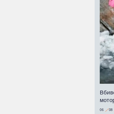
Вбивс
мото
06
08