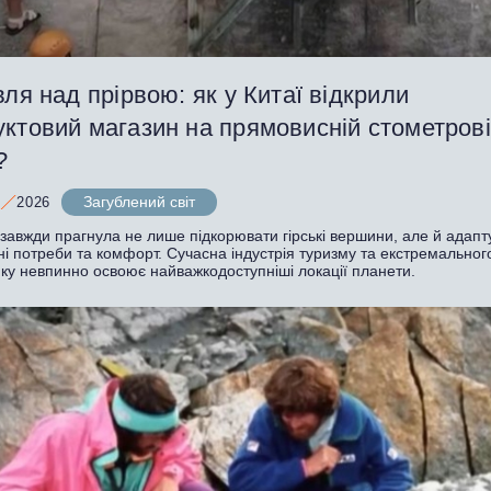
вля над прірвою: як у Китаї відкрили
уктовий магазин на прямовисній стометров
?
Загублений світ
2026
авжди прагнула не лише підкорювати гірські вершини, але й адапту
ні потреби та комфорт. Сучасна індустрія туризму та екстремальног
нку невпинно освоює найважкодоступніші локації планети.