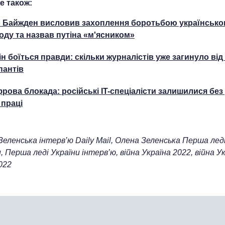
е також:
 Байжден висловив захоплення боротьбою українсько
оду та назвав путіна «м'ясником»
ін боїться правди: скільки журналістів уже загинуло від
пантів
рова блокада: російські IT-спеціалісти залишилися без
 праці
Зеленська інтерв’ю Daily Mail, Олена Зеленська Перша лед
, Перша леді України інтерв’ю, війна Україна 2022, війна У
022