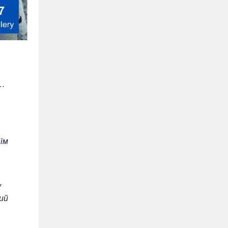
а…
 їм
у
ий