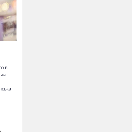
го в
ька
їнська